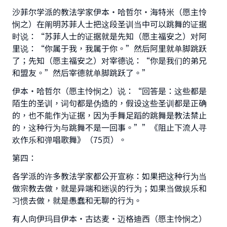
沙菲尔学派的教法学家伊本·哈哲尔·海特米（愿主怜
悯之）在阐明苏菲人士把这段圣训当中可以跳舞的证据
时说：“苏菲人士的证据就是先知（愿主福安之）对阿
里说：“你属于我，我属于你。”然后阿里就单脚跳跃
Make an impact on millions of lives
了；先知（愿主福安之）对宰德说：“你是我们的弟兄
和盟友。”然后宰德就单脚跳跃了。”
with your contribution today
伊本·哈哲尔（愿主怜悯之）说：“回答是：这些都是
Your support is crucial for our mission.
陌生的圣训，词句都是伪造的，假设这些圣训都是正确
的，也不能作为证据，因为手舞足蹈的跳舞是教法禁止
The Prophet (ﷺ) said:
的，这种行为与跳舞不是一回事。””《阻止下流人寻
"A person who leads others to doing what is
欢作乐和弹唱歌舞》（75页）。
good will earn the same reward as those who
do it."
第四：
(MUSLIM, 1893)
各学派的许多教法学家都公开宣称：如果把这种行为当
做宗教去做，就是异端和迷误的行为；如果当做娱乐和
习惯去做，就是愚蠢和无聊的行为。
Support IslamQA
有人向伊玛目伊本·古达麦·迈格迪西（愿主怜悯之）