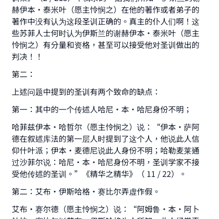
赫伊本·泰米叶（愿主怜悯之）在他的著作或者弟子的
著作中没有认为这段圣训正确的。真主的仆人们啊！这
些苏菲人士何时认为伊斯兰的谢赫伊本•泰米叶（愿主
怜悯之）有分量和资格，甚至可以接受他对圣训做出的
判决！！
第二：
上述问题中提到的圣训有两个致命的缺点：
第一：其中的一个传述人哈尼·本·哈尼身份不明；
哈菲兹伊本·哈哲尔（愿主怜悯之）说：“伊本·萨阿
德在叙述库法的第一层人时提到了这个人，他说此人信
仰什叶派；伊本·麦德尼说此人身份不明；哈勒麦莱通
过沙菲尔说：哈尼•本•哈尼身份不明，圣训学家不接
受他传述的圣训。”《精华之精华》（ 11 / 22）。
第二：艾布·伊斯哈格·赛比尔弄虚作假。
艾布•赛尔德（愿主怜悯之）说：“阿姆鲁•本•阿卜