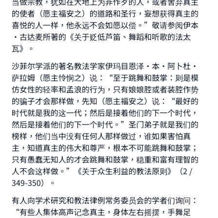
当做宗教，犹如在大地上为非作歹的人，或者舍弃真主
的使者（愿主福安之）的道路和圣行，妄想获得真主的
喜悦的人一样，他永远不会如愿以偿。”敬请参阅伊本
·古达麦所著的《关于贬低芦笛、舞蹈和听歌的法太
瓦》。
沙菲尔学派的著名教法学家伊玛目恩泽·本·阿卜杜·
萨拉姆（愿主怜悯之）说：“至于跳舞和鼓掌：则是模
仿女性的轻率和孟浪的行为，只有娘娘腔或者装腔作势
的骗子才会那样做，先知（愿主福安之）说：“最好的
时代就是我的这一代；然后是接着他们的下一个时代，
然后是接着他们的下一个时代。”圣门弟子就是我们的
榜样，他们当中没有任何人那样做过，谁如果害怕真
主，知道真主的伟大和尊严，根本不可能跳舞和鼓掌；
只有愚蠢无知人的才会跳舞和鼓掌，稳重和富有理智的
人不会这样做。”《关于众生利益的教法原则》（2 /
349-350）。
有人向学术研究和教法律例常务委员会的学者们询问：
“有些人集体高声记念真主，身体左右摇摆，手舞足