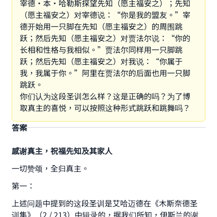
宰德·本·哈勒斯探望先知（愿主福安之）；先知
（愿主福安之）对宰德说：“你是我的盟友。”宰
德开始用一只脚在先知（愿主福安之）的周围跳
跃；然后先知（愿主福安之）对贾法尔说：“你的
长相和性格与我相似。”贾法尔同样用一只脚跳
跃；然后先知（愿主福安之）对我说：“你属于
我，我属于你。”阿里在贾法尔的后面也用一只脚
跳跃。
你们认为这段圣训怎么样？这是正确的吗？为了博
取真主的喜悦，可以按照这种形式跳跃和跳舞吗？
答案
感谢真主，祝福先知及其家人
一切赞颂，全归真主。
第一：
上述问题中提到的这段圣训是艾哈迈德在《木斯奈德圣
训集》（2 / 213）中辑录的，据我们所知，伊斯兰的谢