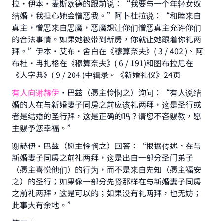
拉•伊本•麦斯欧德的跟前说：“我要与一个年轻女奴
结婚，我担心她会憎恶我。”阿卜杜拉说：“和睦来自
真主，憎恶来自恶魔，恶魔想让你们憎恶真主允许你们
的合法事情。如果她被带到新房，你就让她跟着你礼两
拜。”伊本•艾布•舍白在《穆算奈夫》( 3 / 402 )、阿
布杜•冉扎格在《穆算奈夫》( 6 / 191)和图布拉尼在
《大字典》( 9 / 204 )中辑录。《新婚礼仪》24页
有人向谢赫伊
•巴兹（愿主怜悯之）询问：“有人说结
Make an impact on millions of lives
婚的人在与新婚妻子同房之前应该礼两拜，这是圣行或
with your contribution today
者是结婚的圣行拜，这是正确的吗？请您不吝赐教，愿
主赐予您幸福。”
Your support is crucial for our mission.
谢赫伊•巴兹（愿主怜悯之）回答：“根据传述，在与
The Prophet (ﷺ) said:
新婚妻子同房之前礼两拜，这是出自一部分圣门弟子
"A person who leads others to doing what is
（愿主喜悦他们）的行为，而不是来自先知（愿主福安
good will earn the same reward as those who
之）的圣行；如果像一部分先贤那样在与新婚妻子同房
do it."
之前礼两拜，这是可以的；如果没有礼两拜，也无妨；
(MUSLIM, 1893)
此事大有余地。”