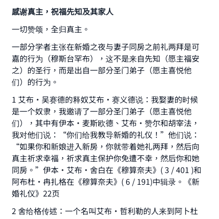
感谢真主，祝福先知及其家人
一切赞颂，全归真主。
一部分学者主张在新婚之夜与妻子同房之前礼两拜是可
嘉的行为（穆斯台罕布），这不是来自先知（愿主福安
之）的圣行，而是出自一部分圣门弟子（愿主喜悦他
们）的行为。
1 艾布•吴赛德的释奴艾布•赛义德说：我娶妻的时候
是一个奴隶，我邀请了一部分圣门弟子（愿主喜悦他
们），其中有伊本•麦斯欧德、艾布•赞尔和胡宰法，
我对他们说：“你们给我教导新婚的礼仪！”他们说：
“如果你和新娘进入新房，你就带着她礼两拜，然后向
真主祈求幸福，祈求真主保护你免遭不幸，然后你和她
同房。”伊本•艾布•舍白在《穆算奈夫》( 3 / 401 )和
阿布杜•冉扎格在《穆算奈夫》( 6 / 191)中辑录。《新
婚礼仪》22页
2 舍给格传述：一个名叫艾布•哲利勒的人来到阿卜杜