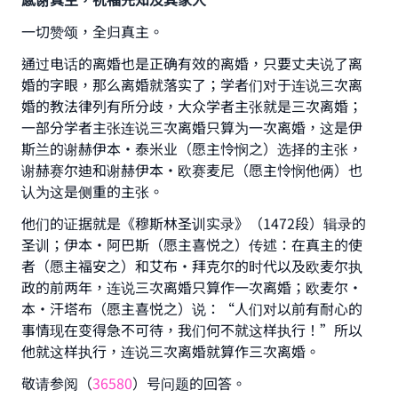
一切赞颂，全归真主。
通过电话的离婚也是正确有效的离婚，只要丈夫说了离
婚的字眼，那么离婚就落实了；学者们对于连说三次离
婚的教法律列有所分歧，大众学者主张就是三次离婚；
一部分学者主张连说三次离婚只算为一次离婚，这是伊
斯兰的谢赫伊本·泰米业（愿主怜悯之）选择的主张，
谢赫赛尔迪和谢赫伊本·欧赛麦尼（愿主怜悯他俩）也
认为这是侧重的主张。
他们的证据就是《穆斯林圣训实录》（1472段）辑录的
Make an impact on millions of lives
圣训；伊本·阿巴斯（愿主喜悦之）传述：在真主的使
with your contribution today
者（愿主福安之）和艾布·拜克尔的时代以及欧麦尔执
政的前两年，连说三次离婚只算作一次离婚；欧麦尔·
Your support is crucial for our mission.
本·汗塔布（愿主喜悦之）说：“人们对以前有耐心的
事情现在变得急不可待，我们何不就这样执行！”所以
The Prophet (ﷺ) said:
他就这样执行，连说三次离婚就算作三次离婚。
"A person who leads others to doing what is
good will earn the same reward as those who
敬请参阅（
36580
）号问题的回答。
do it."