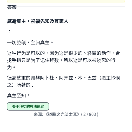
答案
感谢真主，祝福先知及其家人
：
一切赞颂，全归真主。
Make an impact on millions of lives
这种行为是可以的，因为这是很少的、轻微的动作，合
with your contribution today
拢手指只是为了记住拜数，所以这是可以被饶恕的行
为。
Your support is crucial for our mission.
德高望重的谢赫阿卜杜•阿齐兹•本•巴兹（愿主怜悯
The Prophet (ﷺ) said:
之）所著的 .
"A person who leads others to doing what is
good will earn the same reward as those who
真主至知！
do it."
关于拜功的教法规定
(MUSLIM, 1893)
来源
:
《道路之光法太瓦》( 2 / 803 )