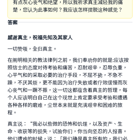
有点灰心丧气和绝望，所以我祈求真主减轻我的痛
楚，您认为此事如何？我应该怎样摆脱这种感觉？
答案
感谢真主，祝福先知及其家人
一切赞颂，全归真主。
在阐明相关的教法律列之前，我们奉劝你的就是:应该按
照信士的态度对待考验和痛苦，忍耐艰辛，忍辱负重，
心平气和的采取必要的治疗手段，不屈不挠，不急不
躁，不厌其烦，更不能因为治疗失败或者疗效缓慢而灰
心丧气和一蹶不振，这一切这都蕴含着真主的哲理，每
个人应该明白自己在这个现世上肯定要承受考验和遭遇
各种各样的磨难，尘世本来就是充满艰辛和困难的旅
程。
真主说：“我必以些微的恐怖和饥馑，以及资产、生
命、收获等的损失，试验你们，你当向坚忍的人报喜。
他们遭难的时候，说：「我们确是真主所有的，我们必