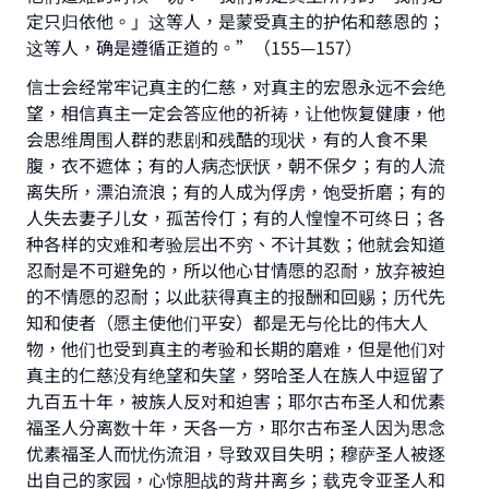
定只归依他。」这等人，是蒙受真主的护佑和慈恩的；
这等人，确是遵循正道的。”（155—157）
信士会经常牢记真主的仁慈，对真主的宏恩永远不会绝
望，相信真主一定会答应他的祈祷，让他恢复健康，他
会思维周围人群的悲剧和残酷的现状，有的人食不果
腹，衣不遮体；有的人病态恹恹，朝不保夕；有的人流
离失所，漂泊流浪；有的人成为俘虏，饱受折磨；有的
人失去妻子儿女，孤苦伶仃；有的人惶惶不可终日；各
种各样的灾难和考验层出不穷、不计其数；他就会知道
忍耐是不可避免的，所以他心甘情愿的忍耐，放弃被迫
的不情愿的忍耐；以此获得真主的报酬和回赐；历代先
知和使者（愿主使他们平安）都是无与伦比的伟大人
物，他们也受到真主的考验和长期的磨难，但是他们对
真主的仁慈没有绝望和失望，努哈圣人在族人中逗留了
九百五十年，被族人反对和迫害；耶尔古布圣人和优素
福圣人分离数十年，天各一方，耶尔古布圣人因为思念
优素福圣人而忧伤流泪，导致双目失明；穆萨圣人被逐
出自己的家园，心惊胆战的背井离乡；载克令亚圣人和