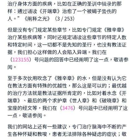
治疗身体方面的疾病，比如在正确的圣训中辑录的那
样：通过诵读《开端章》治愈了一个被蝎子蛰伤的
人。”《阐释之光》（3 / 253）
但是没有专门规定某些章节，比如专门规定《雅辛章》
治疗某些疾病等，同时还规定诵读这些章节的特定人数
和特定时间，这一切都不是先知的圣行，也没有教法证
据，我们担心这样做的人会陷入异端。我们在
（
123155
）号问题的回答中已经阐明了这一点，敬请参
阅。
至于多次饮用吹念了《雅辛章》的水，但是没有认为它
在教法方面有特殊的优越性，那么这是可以的；最优越
的治疗方法就是教法证据所肯定的，比如对着水念《开
端章》、最后的两个求护章《世人章》和《破晓章》和
宝座的经文等，我们在（
3476
）号问题中已经阐明了这
一点，敬请参阅。
我们的网站上还有一些建议，专门治疗脑海中不断的产
生各种怀疑和教唆，患者无法排除各种疑虑的症状；敬