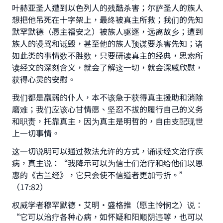
Make an impact on millions of lives
叶赫亚圣人遭到以色列人的残酷杀害；尔萨圣人的族人
想把他吊死在十字架上，最终被真主所救；我们的先知
with your contribution today
默罕默德（愿主福安之）被族人驱逐，远离故乡；遭到
族人的谩骂和诋毁，甚至他的族人预谋要杀害先知；诸
Your support is crucial for our mission.
如此类的事情数不胜数，只要研读真主的经典，思索所
The Prophet (ﷺ) said:
读经文的深刻含义，就会了解这一切，就会深感欣慰，
"A person who leads others to doing what is
获得心灵的安慰。
good will earn the same reward as those who
我们都是羸弱的仆人，本不该急于获得真主援助和消除
do it."
磨难；我们应该心甘情愿、坚忍不拔的履行自己的义务
(MUSLIM, 1893)
和职责，托靠真主，因为真主是明哲的，自由支配现世
上一切事情。
这一切说明可以通过教法允许的方式，诵读经文治疗疾
Support IslamQA
病，真主说：“我降示可以为信士们治疗和给他们以恩
惠的《古兰经》，它只会使不信道者更加亏折。”
（17:82）
权威学者穆罕默德·艾明·盛格推（愿主怜悯之）说：
“它可以治疗各种心病，如怀疑和阳顺阴违等，也可以