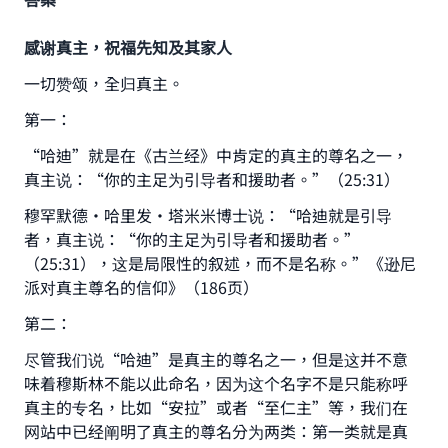
感谢真主，祝福先知及其家人
一切赞颂，全归真主。
第一：
“哈迪”就是在《古兰经》中肯定的真主的尊名之一，
真主说：“你的主足为引导者和援助者。”（25:31）
穆罕默德·哈里发·塔米米博士说：“哈迪就是引导
者，真主说：“你的主足为引导者和援助者。”
（25:31），这是局限性的叙述，而不是名称。”《逊尼
派对真主尊名的信仰》（186页）
第二：
Make an impact on millions of lives
尽管我们说“哈迪”是真主的尊名之一，但是这并不意
with your contribution today
味着穆斯林不能以此命名，因为这个名字不是只能称呼
真主的专名，比如“安拉”或者“至仁主”等，我们在
Your support is crucial for our mission.
网站中已经阐明了真主的尊名分为两类：第一类就是真