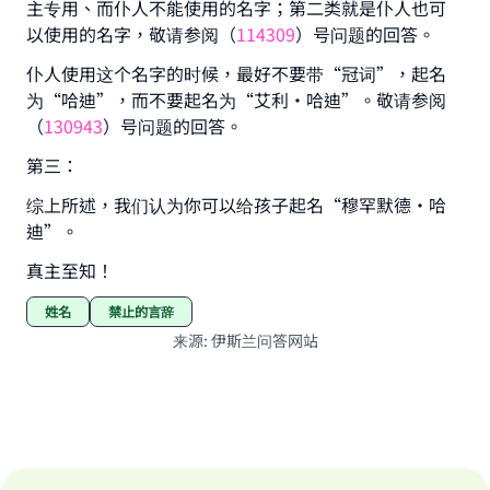
主专用、而仆人不能使用的名字；第二类就是仆人也可
The Prophet (ﷺ) said:
以使用的名字，敬请参阅（
114309
）号问题的回答。
"A person who leads others to doing what is
good will earn the same reward as those who
仆人使用这个名字的时候，最好不要带“冠词”，起名
do it."
为“哈迪”，而不要起名为“艾利·哈迪”。敬请参阅
(MUSLIM, 1893)
（
130943
）号问题的回答。
第三：
综上所述，我们认为你可以给孩子起名“穆罕默德·哈
Support IslamQA
迪”。
真主至知！
姓名
禁止的言辞
来源
:
伊斯兰问答网站