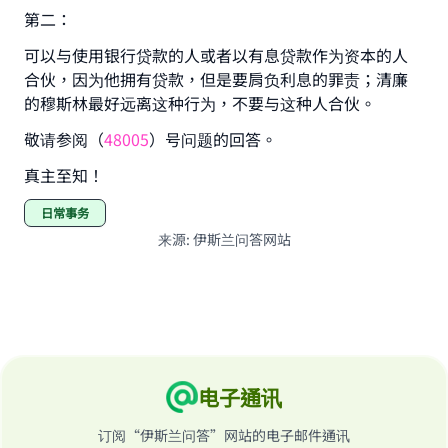
第二：
good will earn the same reward as those who
do it."
可以与使用银行贷款的人或者以有息贷款作为资本的人
(MUSLIM, 1893)
合伙，因为他拥有贷款，但是要肩负利息的罪责；清廉
的穆斯林最好远离这种行为，不要与这种人合伙。
敬请参阅（
48005
）号问题的回答。
Support IslamQA
真主至知！
日常事务
来源
:
伊斯兰问答网站
电子通讯
订阅“伊斯兰问答”网站的电子邮件通讯