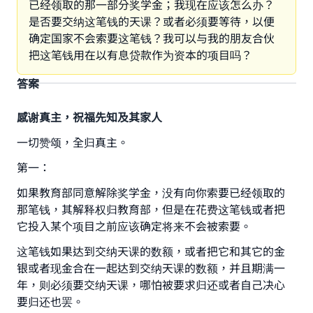
已经领取的那一部分奖学金；我现在应该怎么办？
是否要交纳这笔钱的天课？或者必须要等待，以便
确定国家不会索要这笔钱？我可以与我的朋友合伙
把这笔钱用在以有息贷款作为资本的项目吗？
答案
感谢真主，祝福先知及其家人
一切赞颂，全归真主。
第一：
如果教育部同意解除奖学金，没有向你索要已经领取的
那笔钱，其解释权归教育部，但是在花费这笔钱或者把
Make an impact on millions of lives
它投入某个项目之前应该确定将来不会被索要。
with your contribution today
这笔钱如果达到交纳天课的数额，或者把它和其它的金
银或者现金合在一起达到交纳天课的数额，并且期满一
Your support is crucial for our mission.
年，则必须要交纳天课，哪怕被要求归还或者自己决心
The Prophet (ﷺ) said:
要归还也罢。
"A person who leads others to doing what is