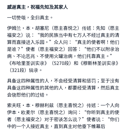
感谢真主，祝福先知及其家人
一切赞颂，全归真主。
伊姆兰·本·胡塞尼（愿主喜悦之）传述：先知（愿主
福安之）说：“我的民族当中有七万人不经过真主的清
算而直接进入乐园。”众人问：“真主的使者啊！他们
是谁？”使者（愿主福安之）回答：“他们不以附录治
病、不论恶兆、不使用火罐治病，他们托靠真主。”
《布哈里圣训实录》（5270段）和《穆斯林圣训实录》
（321段）辑录。
具备这四种属性的人，不会经受清算和惩罚；至于没有
具备这四种属性的其他的人，都要经受清算，然后真主
会饶恕他们的过错。
索夫旺·本·穆赫利兹（愿主喜悦之）传述：一个人向
伊本·欧麦尔（愿主喜悦之）询问：“你听到真主的使
者（愿主福安之）对于密谈怎么说？”使者说：“你们
中的一个人接近真主，直到真主对他垂下帷幕后