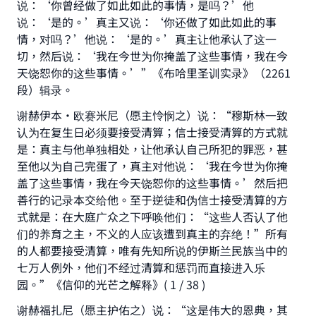
说：‘你曾经做了如此如此的事情，是吗？’他
说：‘是的。’真主又说：‘你还做了如此如此的事
情，对吗？’他说：‘是的。’真主让他承认了这一
切，然后说：‘我在今世为你掩盖了这些事情，我在今
天饶恕你的这些事情。’”《布哈里圣训实录》（2261
段）辑录。
谢赫伊本·欧赛米尼（愿主怜悯之）说：“穆斯林一致
认为在复生日必须要接受清算；信士接受清算的方式就
是：真主与他单独相处，让他承认自己所犯的罪恶，甚
Make an impact on millions of lives
至他以为自己完蛋了，真主对他说：‘我在今世为你掩
盖了这些事情，我在今天饶恕你的这些事情。’然后把
with your contribution today
善行的记录本交给他。至于逆徒和伪信士接受清算的方
式就是：在大庭广众之下呼唤他们：“这些人否认了他
Your support is crucial for our mission.
们的养育之主，不义的人应该遭到真主的弃绝！”所有
The Prophet (ﷺ) said:
的人都要接受清算，唯有先知所说的伊斯兰民族当中的
"A person who leads others to doing what is
七万人例外，他们不经过清算和惩罚而直接进入乐
good will earn the same reward as those who
园。”《信仰的光芒之解释》( 1 / 38 )
do it."
谢赫福扎尼（愿主护佑之）说：“这是伟大的恩典，其
(MUSLIM, 1893)