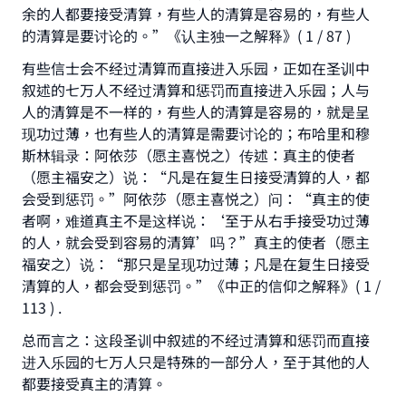
余的人都要接受清算，有些人的清算是容易的，有些人
的清算是要讨论的。”《认主独一之解释》( 1 / 87 )
Support IslamQA
有些信士会不经过清算而直接进入乐园，正如在圣训中
叙述的七万人不经过清算和惩罚而直接进入乐园；人与
人的清算是不一样的，有些人的清算是容易的，就是呈
现功过薄，也有些人的清算是需要讨论的；布哈里和穆
斯林辑录：阿依莎（愿主喜悦之）传述：真主的使者
（愿主福安之）说：“凡是在复生日接受清算的人，都
会受到惩罚。”阿依莎（愿主喜悦之）问：“真主的使
者啊，难道真主不是这样说：‘至于从右手接受功过薄
的人，就会受到容易的清算’吗？”真主的使者（愿主
福安之）说：“那只是呈现功过薄；凡是在复生日接受
清算的人，都会受到惩罚。”《中正的信仰之解释》( 1 /
113 ) .
总而言之：这段圣训中叙述的不经过清算和惩罚而直接
进入乐园的七万人只是特殊的一部分人，至于其他的人
都要接受真主的清算。