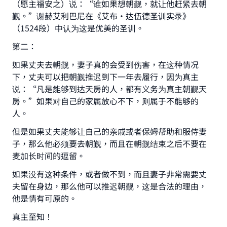
with your contribution today
（愿主福安之）说：“谁如果想朝觐，就让他赶紧去朝
觐。”谢赫艾利巴尼在《艾布•达伍德圣训实录》
Your support is crucial for our mission.
（1524段）中认为这是优美的圣训。
The Prophet (ﷺ) said:
第二：
"A person who leads others to doing what is
如果丈夫去朝觐，妻子真的会受到伤害，在这种情况
good will earn the same reward as those who
下，丈夫可以把朝觐推迟到下一年去履行，因为真主
do it."
说：“凡是能够到达天房的人，都有义务为真主朝觐天
(MUSLIM, 1893)
房。”如果对自己的家属放心不下，则属于不能够的
人。
但是如果丈夫能够让自己的亲戚或者保姆帮助和服侍妻
Support IslamQA
子，那么他必须要去朝觐，而且在朝觐结束之后不要在
麦加长时间的逗留。
如果没有这种条件，或者做不到，而且妻子非常需要丈
夫留在身边，那么他可以推迟朝觐，这是合法的理由，
他是情有可原的。
真主至知！