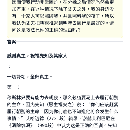
因而使我行动非常困难，在分娩之后情况当然会更
加严重，在这种情况下除了丈夫之外，我的身边没
有一个家人可以照顾我，并且照料我的孩子，所以
我认为丈夫把朝觐推迟到明年去履行是最好的。请
问这是教法允许的正确的理由吗？
答案
感谢真主，祝福先知及其家人
：
一切赞颂，全归真主。
第一：
穆斯林只要有能力去朝觐，那么必须要马上去履行朝觐
的主命，因为先知（愿主福安之）说：“你们应该赶紧
履行朝觐的主命，因为你们谁也不知道他将会发生什么
事情。”艾哈迈德（2721段）辑录，谢赫艾利巴尼在
Make an impact on millions of lives
《消除饥渴》（990段）中认为这是正确的圣训。先知