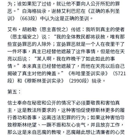
为；谁如果犯了过错，就让他不要向人公开所犯的罪
恶。”白海格辑录，谢赫艾利巴尼在《正确的系列圣
训》（663段）中认为这是正确的圣训。
艾布·胡赖勒（愿主喜悦之）传述：我听到真主的使者
（愿主福安之）说：“我的全体教民都将获赦，唯有那
些宣扬罪恶的人除外；宣扬罪恶就是一个人在夜里干了
一件坏事，真主已经替他遮蔽了这件事情，但是他在天
亮以后说：“某人啊，我在昨晚干了如此如此的事
情。”本来真主已经替他遮蔽了，而他在天亮以后自己
揭破了真主对他的掩盖。”《布哈里圣训实录》（5721
段）和《穆斯林圣训实录》（2990段）辑录。
第五：
信士奉命在秘密和公开的情况下必须要敬畏和害怕真
主，这是教法所要求的，这种害怕促使穆斯林更多的履
行善功和善事，远离违法犯罪的行为；如果这种害怕导
致穆斯林绝望、一蹶不振和灰心丧气，并且放弃工作，
那么这是来自恶魔的教唆，恶魔藉此想让清廉者的心灵