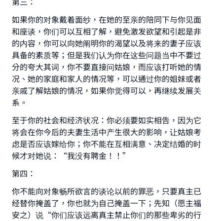
第三：
如果你的对象戴着面纱，在她的至亲的陪同下与你见面
和座谈，你们可以互相了解，避免激发欲望和引起是非
Make an impact on millions of lives
的内容，你可以向她阐明你的渴望以及将来的妻子应该
具备的素质等；但是我们认为你在这些问题当中不要过
with your contribution today
分的夸大其词，你不要直接问姑娘，而应该打听她的情
况、她的家庭和家人的情况等，可以通过你的姐妹或者
Your support is crucial for our mission.
亲戚了解姑娘的情况，如果你觉得可以，再继续发展关
The Prophet (ﷺ) said:
系。
"A person who leads others to doing what is
至于你的社会和经济状况：你必须要如实相告，因为它
good will earn the same reward as those who
do it."
将会在你今后的夫妻生活中产生很大的影响，让姑娘考
虑是否应该嫁给你；你不能在互相满意、决定结婚的时
(MUSLIM, 1893)
候才对她说：“我没有聘金！！”
第四：
Support IslamQA
你不能向对象畅所欲言的谈论以前的罪恶，只要真主已
经替你掩盖了，你也就为自己掩盖一下；先知（愿主福
安之）说“你们应该远离真主禁止你们的那些卑劣的行