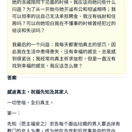
她的亲戚陪同下见面的时候，我应该向她问些什么
问题？为了从一开始与她开诚布公和坦诚相待；我
可以坦率的说自己无法承担聘金、我没有钱财和住
房吗？可以向她坦白我在不懂事的时候曾经犯过的
错误和失误吗？
我最后的一个问题：我每天都害怕真主的惩罚，因
此我在生活中患得患失，没有幸福的感觉，总是感
到很紧张；我经常向真主祈求饶恕，但是一直没有
找到幸福的感觉。我应该怎么做？
答案
感谢真主，祝福先知及其家人
一切赞颂，全归真主。
第一：
先知（愿主福安之）忠告每个面临结婚的男人要选择有
教门的女人为妻，成为他在今世和后世事务中的贤内