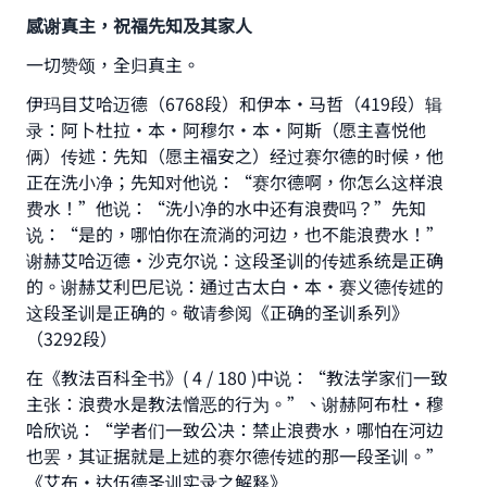
感谢真主，祝福先知及其家人
一切赞颂，全归真主。
伊玛目艾哈迈德（6768段）和伊本·马哲（419段）辑
录：阿卜杜拉·本·阿穆尔·本·阿斯（愿主喜悦他
俩）传述：先知（愿主福安之）经过赛尔德的时候，他
正在洗小净；先知对他说：“赛尔德啊，你怎么这样浪
费水！”他说：“洗小净的水中还有浪费吗？”先知
说：“是的，哪怕你在流淌的河边，也不能浪费水！”
谢赫艾哈迈德·沙克尔说：这段圣训的传述系统是正确
的。谢赫艾利巴尼说：通过古太白·本·赛义德传述的
这段圣训是正确的。敬请参阅《正确的圣训系列》
（3292段）
Make an impact on millions of lives
在《教法百科全书》( 4 / 180 )中说：“教法学家们一致
主张：浪费水是教法憎恶的行为。”、谢赫阿布杜·穆
with your contribution today
哈欣说：“学者们一致公决：禁止浪费水，哪怕在河边
也罢，其证据就是上述的赛尔德传述的那一段圣训。”
Your support is crucial for our mission.
《艾布·达伍德圣训实录之解释》