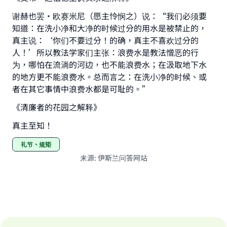
The Prophet (ﷺ) said:
谢赫也罢·欧赛米尼（愿主怜悯之）说：“我们必须要
"A person who leads others to doing what is
知道：在洗小净和大净的时候过分的用水是被禁止的，
good will earn the same reward as those who
do it."
真主说：‘你们不要过分！的确，真主不喜欢过分的
人！’所以教法学家们主张：浪费水是教法憎恶的行
(MUSLIM, 1893)
为，哪怕在流淌的河边，也不能浪费水；在汲取地下水
的地方更不能浪费水。总而言之：在洗小净的时候、或
者在其它事情中浪费水都是可耻的。”
Support IslamQA
《清廉者的花园之解释》
真主至知！
礼节、规矩
来源
:
伊斯兰问答网站