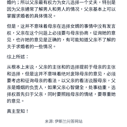
婚约；所以父亲最有权力为女儿选择一个丈夫，特别是
因为父亲通常了解男人和男人的情况，父亲基本上可以
掌握求婚者的具体情况。
Make an impact on millions of lives
但是，这并不意味着母亲在选择女婿的事情中没有发言
权，父亲在这个问题上必须要与母亲协商，征询她的意
with your contribution today
见，也许她的意见是正确的，有可能知道父亲不了解的
关于求婚者的一些情况。
Your support is crucial for our mission.
综上所述：
The Prophet (ﷺ) said:
"A person who leads others to doing what is
从根本上来说，父亲的主张和的选择提前于母亲的主张
good will earn the same reward as those who do
和选择，但是这并不意味着绝对废除母亲的意见，必须
it."
要考虑和征询母亲的看法，以父亲的看法说服母亲，父
亲是婚姻的负责人，如果父亲心智健全，处事稳重，选
(MUSLIM, 1893)
择权首先归于父亲，同时要照顾母亲的情绪，要尊重她
的意见。
Support IslamQA
真主至知！
来源
:
伊斯兰问答网站