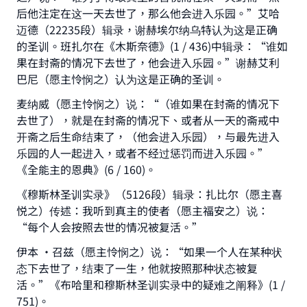
Make an impact on millions of lives
后他注定在这一天去世了，那么他会进入乐园。”艾哈
迈德（22235段）辑录，谢赫埃尔纳乌特认为这是正确
with your contribution today
的圣训。班扎尔在《木斯奈德》(1 / 436)中辑录：“谁如
果在封斋的情况下去世了，他会进入乐园。”谢赫艾利
Your support is crucial for our mission.
巴尼（愿主怜悯之）认为这是正确的圣训。
The Prophet (ﷺ) said:
"A person who leads others to doing what is
麦纳威（愿主怜悯之）说：“（谁如果在封斋的情况下
good will earn the same reward as those who
去世了），就是在封斋的情况下、或者从一天的斋戒中
do it."
开斋之后生命结束了，（他会进入乐园），与最先进入
乐园的人一起进入，或者不经过惩罚而进入乐园。”
(MUSLIM, 1893)
《全能主的恩典》(6 / 160)。
《穆斯林圣训实录》（5126段）辑录：扎比尔（愿主喜
Support IslamQA
悦之）传述：我听到真主的使者（愿主福安之）说：
“每个人会按照去世的情况被复活。”
伊本 ·召兹（愿主怜悯之）说：“如果一个人在某种状
态下去世了，结束了一生，他就按照那种状态被复
活。”《布哈里和穆斯林圣训实录中的疑难之阐释》(1 /
751)。