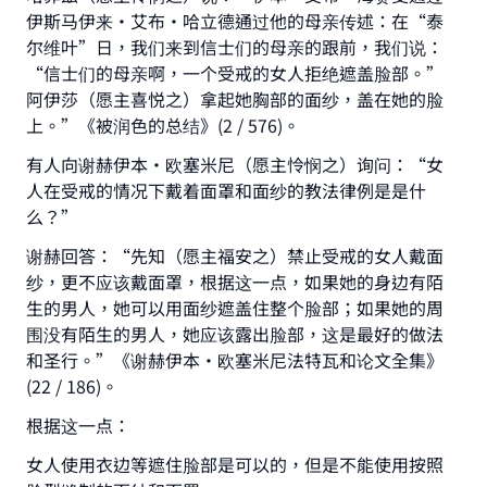
伊斯马伊来·艾布·哈立德通过他的母亲传述：在“泰
尔维叶”日，我们来到信士们的母亲的跟前，我们说：
“信士们的母亲啊，一个受戒的女人拒绝遮盖脸部。”
阿伊莎（愿主喜悦之）拿起她胸部的面纱，盖在她的脸
上。”《被润色的总结》(2 / 576)。
有人向谢赫伊本•欧塞米尼（愿主怜悯之）询问：“女
人在受戒的情况下戴着面罩和面纱的教法律例是是什
么？”
谢赫回答：“先知（愿主福安之）禁止受戒的女人戴面
纱，更不应该戴面罩，根据这一点，如果她的身边有陌
生的男人，她可以用面纱遮盖住整个脸部；如果她的周
Make an impact on millions of lives
围没有陌生的男人，她应该露出脸部，这是最好的做法
和圣行。”《谢赫伊本·欧塞米尼法特瓦和论文全集》
with your contribution today
(22 / 186)。
Your support is crucial for our mission.
根据这一点：
The Prophet (ﷺ) said:
女人使用衣边等遮住脸部是可以的，但是不能使用按照
"A person who leads others to doing what is