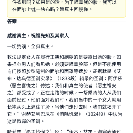
件衣服吗？如果是的话，为了遮盖我的脸，我可以
在面纱上缝一块布吗？愿真主回赐你。
答案
感谢真主，祝福先知及其家人
一切赞颂，全归真主。
教法规定女人在履行正朝和副朝的是要露出她的脸，如
果担心男人们看见她，必须要遮盖脸部，但是不能使用
专门按照脸型缝制的面纱和面罩等遮脸，证据就是《艾
布·达乌德圣训实录》（1833段）辑录的圣训：阿伊莎
（愿主喜悦之）传述：我们和真主的使者（愿主福安
之）都受戒了，正在走路的时候，一帮乘骑的人从我们
面前经过，他们面对我们时，我们当中的一个女人就用
长袍从头上遮住了脸，当他们走过去时，我们就揭开了
它。”谢赫艾利巴尼在《消除饥渴》（1024段）中认为
这是微弱的圣训。
哈菲兹（愿主怜悯之）说：“伊本·艾布·海赛麦通过