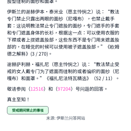
脸型缝制的面纱和面罩。
good will earn the same reward as those who
do it."
伊斯兰的谢赫伊本·泰米业（愿主怜悯之）说：“教法
专门禁止只露出两眼的面纱（尼嘎布），也禁止戴手
(MUSLIM, 1893)
套：这说明教法禁止专门遮脸的面纱，专门遮手的手套
和专门遮盖身体的长衫，根据这一点：可以使用衣服的
下襟或者上摆遮盖脸部，这些东西不是专门用来遮盖脸
Support IslamQA
部的，在睡觉的时候可以使用被子遮盖脸部。”《欧姆
德之解释》(3 / 270)。
谢赫萨利赫·福扎尼（愿主怜悯之）说：“教法禁止受
戒的女人戴专门为了遮面而缝制的或者编织的面纱（尼
嘎布）和面罩。”《福扎尼法特瓦精选》（52 / 11）。
敬请参阅（
12516
）和（
97204
）号问题的回答。
真主至知！
受戒期间禁止的事项
来源
:
伊斯兰问答网站