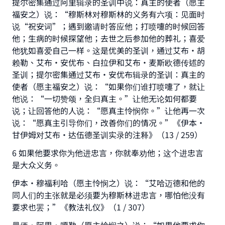
提尔密集通过阿里辑录的圣训中说：真主的使者（愿主
福安之）说：“穆斯林对穆斯林的义务有六项：见面时
说“祝安词”；遇到邀请时答应他；打喷嚏的时候回答
他；生病的时候探望他；去世之后参加他的葬礼；喜爱
他犹如喜爱自己一样。这是优美的圣训，通过艾布·胡
赖勒、艾布·安优布、白拉伊和艾布·麦斯欧德传述的
圣训；提尔密集通过艾布·安优布辑录的圣训：真主的
使者（愿主福安之）说：“如果你们谁打喷嚏了，就让
他说：“一切赞颂，全归真主。”让他无论如何都要
说；让回答他的人说：“愿真主怜悯你。”让他再一次
说：“愿真主引导你们，改善你们的情况。”《伊本·
甘伊姆对艾布·达伍德圣训实录的注释》（13 / 259）
6 如果他要求你为他进忠言，你就奉劝他；这个进忠言
是大众义务。
伊本·穆福利哈（愿主怜悯之）说：“艾哈迈德和他的
同人们的主张就是必须要为穆斯林进忠言，哪怕他没有
要求也罢；”《教法礼仪》（1 / 307）