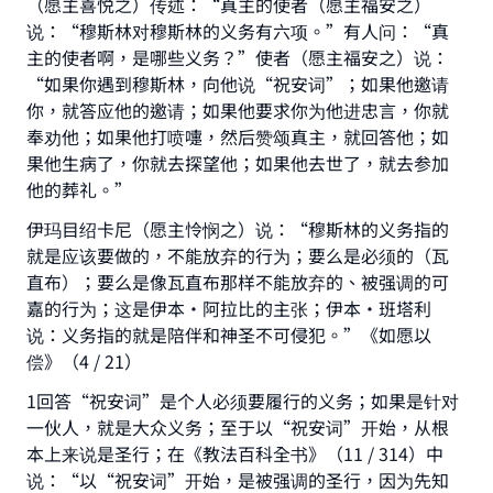
（愿主喜悦之）传述：“真主的使者（愿主福安之）
说：“穆斯林对穆斯林的义务有六项。”有人问：“真
主的使者啊，是哪些义务？”使者（愿主福安之）说：
“如果你遇到穆斯林，向他说“祝安词”；如果他邀请
你，就答应他的邀请；如果他要求你为他进忠言，你就
奉劝他；如果他打喷嚏，然后赞颂真主，就回答他；如
果他生病了，你就去探望他；如果他去世了，就去参加
他的葬礼。”
伊玛目绍卡尼（愿主怜悯之）说：“穆斯林的义务指的
就是应该要做的，不能放弃的行为；要么是必须的（瓦
直布）；要么是像瓦直布那样不能放弃的、被强调的可
嘉的行为；这是伊本·阿拉比的主张；伊本·班塔利
说：义务指的就是陪伴和神圣不可侵犯。”《如愿以
偿》（4 / 21）
1回答“祝安词”是个人必须要履行的义务；如果是针对
一伙人，就是大众义务；至于以“祝安词”开始，从根
本上来说是圣行；在《教法百科全书》（11 / 314）中
说：“以“祝安词”开始，是被强调的圣行，因为先知