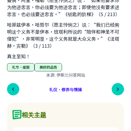
曼俩·阿里·嘎勒（愿主怜悯之）说：“如果他要求你
为他进忠言，你必须要为他进忠言；即使他没有要求进
忠言，也必须要进忠言。”《钥匙的阶梯》（5 / 213）
哈菲兹伊本·哈哲尔（愿主怜悯之）说：“我们已经阐
明这个义务不是伊本·班塔利所说的“陪伴和神圣不可
侵犯”，非常明显，这个义务就是大众义务。”《法塔
赫·宾勒》（3 / 113）
真主至知！
礼节、规矩
美好的品性
来源
:
伊斯兰问答网站
礼仪、修养与情操
相关主题