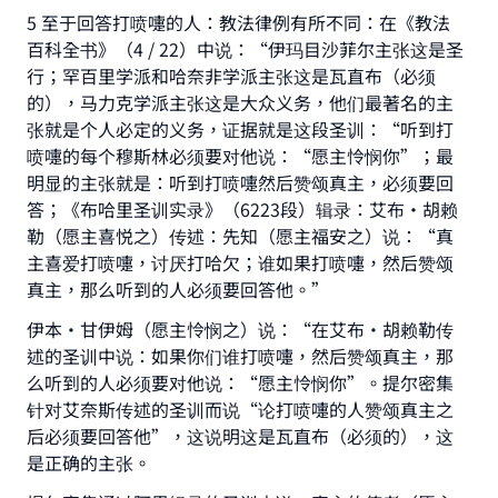
with your contribution today
5 至于回答打喷嚏的人：教法律例有所不同：在《教法
百科全书》（4 / 22）中说：“伊玛目沙菲尔主张这是圣
Your support is crucial for our mission.
行；罕百里学派和哈奈非学派主张这是瓦直布（必须
的），马力克学派主张这是大众义务，他们最著名的主
The Prophet (ﷺ) said:
张就是个人必定的义务，证据就是这段圣训：“听到打
"A person who leads others to doing what is
喷嚏的每个穆斯林必须要对他说：“愿主怜悯你”；最
good will earn the same reward as those who
明显的主张就是：听到打喷嚏然后赞颂真主，必须要回
do it."
答；《布哈里圣训实录》（6223段）辑录：艾布·胡赖
(MUSLIM, 1893)
勒（愿主喜悦之）传述：先知（愿主福安之）说：“真
主喜爱打喷嚏，讨厌打哈欠；谁如果打喷嚏，然后赞颂
真主，那么听到的人必须要回答他。”
Support IslamQA
伊本·甘伊姆（愿主怜悯之）说：“在艾布·胡赖勒传
述的圣训中说：如果你们谁打喷嚏，然后赞颂真主，那
么听到的人必须要对他说：“愿主怜悯你”。提尔密集
针对艾奈斯传述的圣训而说“论打喷嚏的人赞颂真主之
后必须要回答他”，这说明这是瓦直布（必须的），这
是正确的主张。