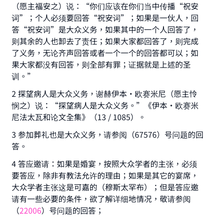
（愿主福安之）说：“你们应该在你们当中传播“祝安
词”；个人必须要回答“祝安词”；如果是一伙人，回
答“祝安词”是大众义务，如果其中的一个人回答了，
则其余的人也卸去了责任；如果大家都回答了，则完成
了义务，无论齐声回答或者一个一个的回答都可以；如
果大家都没有回答，则全部有罪；证据就是上述的圣
训。”
2 探望病人是大众义务，谢赫伊本·欧赛米尼（愿主怜
悯之）说：“探望病人是大众义务。”《伊本·欧赛米
尼法太瓦和论文全集》（13 / 1085）。
3 参加葬礼也是大众义务，请参阅（67576）号问题的回
答。
4 答应邀请：如果是婚宴，按照大众学者的主张，必须
要答应，除非有教法允许的理由；如果是其它的宴席，
大众学者主张这是可嘉的（穆斯太罕布）；但是答应邀
请有一些必要的条件，欲了解详细地情况，敬请参阅
Make an impact on millions of lives
（
22006
）号问题的回答；