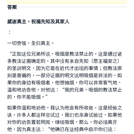
答案
感谢真主，祝福先知及其家人
：
一切赞颂，全归真主。
“正如这位兄弟所说，吸烟是教法禁止的，这是通过诸
多教法证据确定的，其中没有来自先知（愿主福安之）
的圣训明文，因为它是在近代才出现的事情；但教法原
则是普遍的，一部分证据的明文说明吸烟是非法的，如
果你的身边有吸烟者，他想抽烟，你可以非常客气地、
Make an impact on millions of lives
温和地劝告他，对他说：“我的兄弟，吸烟的教法禁止
with your contribution today
的，你不能吸烟。”
如果你温和地劝他，我认为他会有所收敛，这是经验之
Your support is crucial for our mission.
谈，许多人都这样尝试过，我们也亲身试验过，如果他
The Prophet (ﷺ) said:
对你的劝告置若罔闻，继续吸烟，那么，你必须离开
"A person who leads others to doing what is
他，因为真主说：“他确已在这经典中启示你们说：
good will earn the same reward as those who