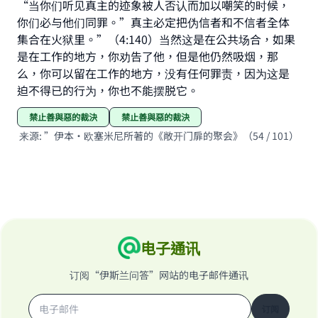
“当你们听见真主的迹象被人否认而加以嘲笑的时候，
do it."
你们必与他们同罪。”真主必定把伪信者和不信者全体
(MUSLIM, 1893)
集合在火狱里。”（4:140）当然这是在公共场合，如果
是在工作的地方，你劝告了他，但是他仍然吸烟，那
么，你可以留在工作的地方，没有任何罪责，因为这是
迫不得已的行为，你也不能摆脱它。
Support IslamQA
禁止善與惡的裁決
禁止善與惡的裁決
来源
:
”伊本·欧塞米尼所著的《敞开门扉的聚会》（54 / 101）
电子通讯
订阅“伊斯兰问答”网站的电子邮件通讯
订阅