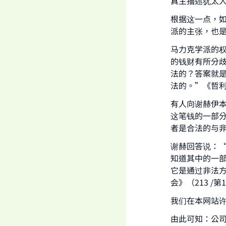
真主描述犹太
根据这一点，
Ma
派的主张，也
马力克学派的
的钱财有所分
法的？答案就
法的。”《哲利勒
"
有人向谢赫伊
这笔钱的一部
者是合法的与
谢赫回答说：
知道其中的一
它是通过非法
会》（213 /
我们在本网站
由此可知：公