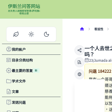
客观性
一个人去世
我的账户
吗？
目录分类结构
23/Jumada al
最主要的答复
问题
184222
新
我有一个哥
学术文件
额，我知道
笔钱用于慈
文章
于一个不能
发送问题
易，我可以
的保险金，