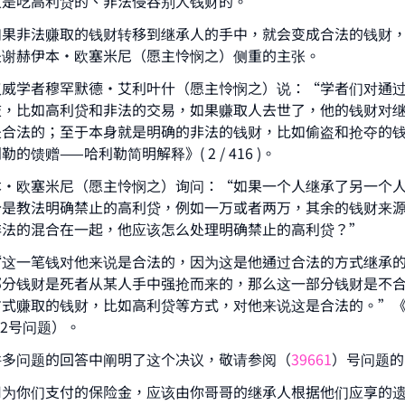
人是吃高利贷的、非法侵吞别人钱财的。
如果非法赚取的钱财转移到继承人的手中，就会变成合法的钱财
ke an impact on millions of lives with y
是谢赫伊本·欧塞米尼（愿主怜悯之）侧重的主张。
contribution today
权威学者穆罕默德·艾利叶什（愿主怜悯之）说：“学者们对通
歧，比如高利贷和非法的交易，如果赚取人去世了，他的钱财对
Your support is crucial for our mission.
是合法的；至于本身就是明确的非法的钱财，比如偷盗和抢夺的
的馈赠——哈利勒简明解释》( 2 / 416 )。
The Prophet (ﷺ) said:
A person who leads others to doing what is good will earn t
本•欧塞米尼（愿主怜悯之）询问：“如果一个人继承了另一个
same reward as those who do it."
分是教法明确禁止的高利贷，例如一万或者两万，其余的钱财来
非法的混合在一起，他应该怎么处理明确禁止的高利贷？”
(MUSLIM, 1893)
“这一笔钱对他来说是合法的，因为这是他通过合法的方式继承
部分钱财是死者从某人手中强抢而来的，那么这一部分钱财是不
Support IslamQA
方式赚取的钱财，比如高利贷等方式，对他来说这是合法的。”
第12号问题）。
许多问题的回答中阐明了这个决议，敬请参阅（
39661
）号问题的
司为你们支付的保险金，应该由你哥哥的继承人根据他们应享的