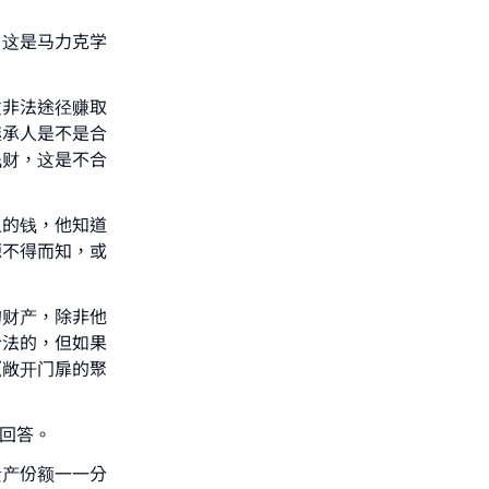
，这是马力克学
our
过非法途径赚取
继承人是不是合
钱财，这是不合
he
人的钱，他知道
源不得而知，或
的财产，除非他
合法的，但如果
《敞开门扉的聚
回答。
遗产份额一一分