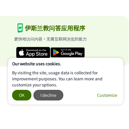
伊斯兰教问答应用程序
更快地访问内容，无需互联网浏览的能力
Our website uses cookies.
By visiting the site, usage data is collected for
improvement purposes. You can learn more and
customize your options.
OK
I decline
Customize