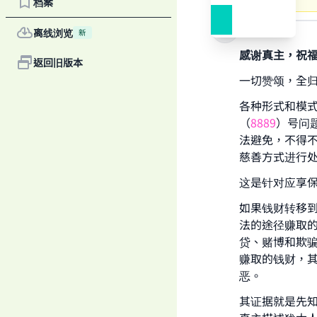
档案
答案
离线浏览
新
感谢真主，祝
返回旧版本
一切赞颂，全
各种形式和模
（
8889
）号问
法避免，不得
慈善方式进行
这是针对应享
如果钱财转移
法的途径赚取
贷、赌博和欺
赚取的钱财，
恶。
其证据就是先