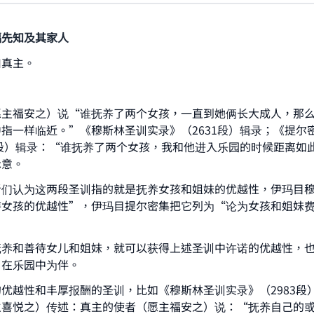
福先知及其家人
归真主。
愿主福安之）说“谁抚养了两个女孩，一直到她俩长大成人，那
指一样临近。”《穆斯林圣训实录》（2631段）辑录；《提尔
4段）辑录：“谁抚养了两个女孩，我和他进入乐园的时候距离如
示意。
者们认为这两段圣训指的就是抚养女孩和姐妹的优越性，伊玛目
待女孩的优越性”，伊玛目提尔密集把它列为“论为女孩和姐妹
抚养和善待女儿和姐妹，就可以获得上述圣训中许诺的优越性，
ke an impact on millions of lives with y
）在乐园中为伴。
contribution today
优越性和丰厚报酬的圣训，比如《穆斯林圣训实录》（2983段
主喜悦之）传述：真主的使者（愿主福安之）说：“抚养自己的