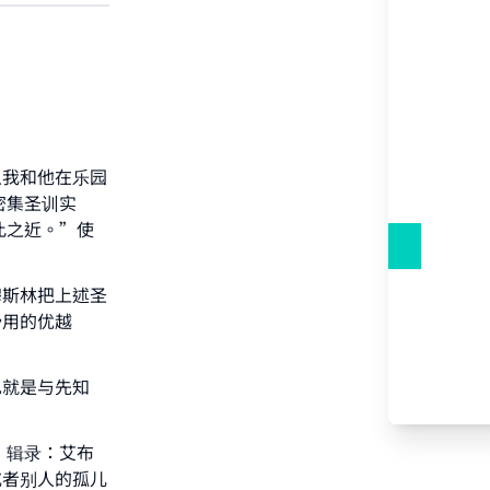
么我和他在乐园
密集圣训实
此之近。”使
穆斯林把上述圣
费用的优越
也就是与先知
our
）辑录：艾布
或者别人的孤儿