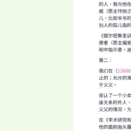
的人，我与他
威（愿主怜悯
儿，比如爷爷
"
别人的孤儿指
《提尔密集圣训
使者（愿主福
和中指示意。
第二：
我们在（
12600
止的；允许的
于义父。
谁认了一个小
缘关系的外人
义父的情况，
在《学术研究
他的面前抛头