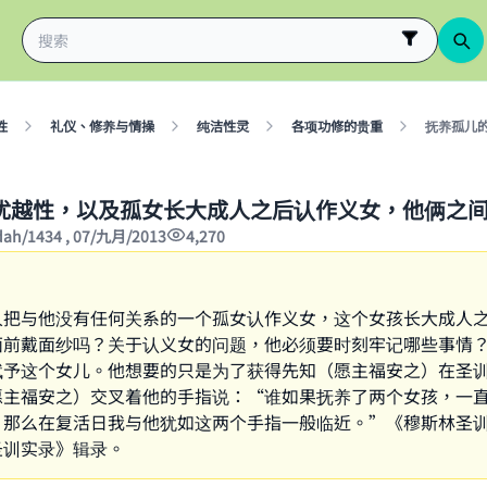
性
礼仪、修养与情操
纯洁性灵
各项功修的贵重
抚养孤儿
优越性，以及孤女长大成人之后认作义女，他俩之
'dah/1434 , 07/九月/2013
4,270
人把与他没有任何关系的一个孤女认作义女，这个女孩长大成人
面前戴面纱吗？关于认义女的问题，他必须要时刻牢记哪些事情
赋予这个女儿。他想要的只是为了获得先知（愿主福安之）在圣
愿主福安之）交叉着他的手指说：“谁如果抚养了两个女孩，一
，那么在复活日我与他犹如这两个手指一般临近。”《穆斯林圣
圣训实录》辑录。