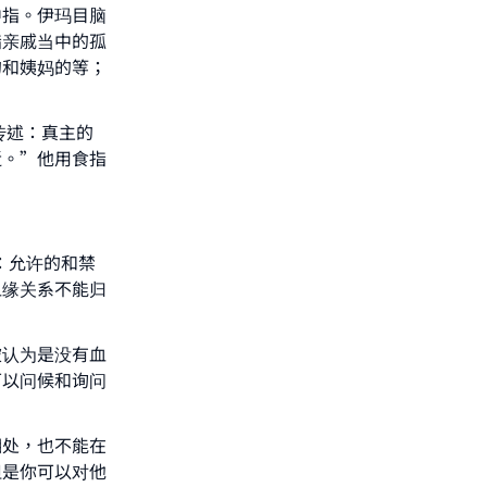
中指。伊玛目脑
指亲戚当中的孤
的和姨妈的等；
he
传述：真主的
近。”他用食指
：允许的和禁
血缘关系不能归
被认为是没有血
可以问候和询问
相处，也不能在
但是你可以对他