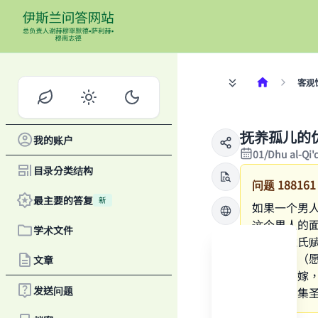
客观
抚养孤儿的
我的账户
01/Dhu al-Qi
目录分类结构
问题
188161
最主要的答复
新
如果一个男
这个男人的
学术文件
自己的姓氏
酬，先知（
文章
成人和出嫁
发送问题
《提尔密集