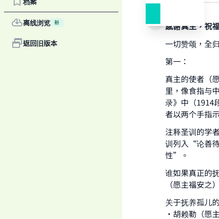
档案
答案
离线浏览
新
感谢真主，祝
一切赞颂，全
返回旧版本
第一：
真主的使者（
里，像食指与中
录》中（191
者以两个手指
注释圣训的学
训列入“论善
性”。
谁如果真正的
Ma
（愿主福安之
关于抚养孤儿的
·胡赖勒（愿