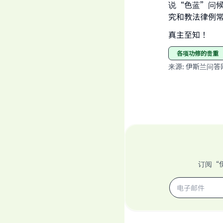
说“色蓝”问
究和教法律例常任委员
真主至知！
各项功修的贵重
来源
:
伊斯兰问答
订阅“