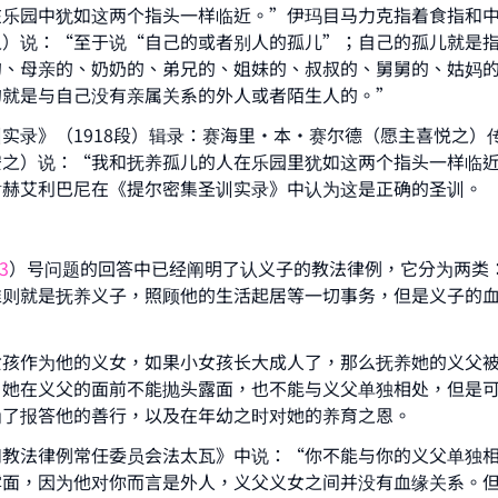
Your support is crucial for our mission.
在乐园中犹如这两个指头一样临近。”伊玛目马力克指着食指和
之）说：“至于说“自己的或者别人的孤儿”；自己的孤儿就是
The Prophet (ﷺ) said:
的、母亲的、奶奶的、弟兄的、姐妹的、叔叔的、舅舅的、姑妈
A person who leads others to doing what is good will earn t
的就是与自己没有亲属关系的外人或者陌生人的。”
same reward as those who do it."
实录》（1918段）辑录：赛海里·本·赛尔德（愿主喜悦之）
(MUSLIM, 1893)
安之）说：“我和抚养孤儿的人在乐园里犹如这两个指头一样临
谢赫艾利巴尼在《提尔密集圣训实录》中认为这是正确的圣训。
Support IslamQA
3
）号问题的回答中已经阐明了认义子的教法律例，它分为两类
准则就是抚养义子，照顾他的生活起居等一切事务，但是义子的
女孩作为他的义女，如果小女孩长大成人了，那么抚养她的义父
，她在义父的面前不能抛头露面，也不能与义父单独相处，但是
为了报答他的善行，以及在年幼之时对她的养育之恩。
和教法律例常任委员会法太瓦》中说：“你不能与你的义父单独
露面，因为他对你而言是外人，义父义女之间并没有血缘关系。