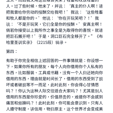
人。过了些时候，他来了，并说：‘真主的仆人啊！请
Support IslamQA
把我曾给你劳动的报酬交给我吧！’我说：‘这些牲畜
和牧人都是你的。’他说：‘你在开玩笑吧？！’我
说：‘不是开玩笑，它们全是你的报酬。’安真主啊！
倘若你接受以上我所作之事全是为取得你的喜悦，就请
把巨石搬开吧！’于是，洞口巨石完全移开了。”《布
哈里圣训实录》（2215段）辑录。
第四：
有助于你完全相信上述回答的一件事情就是：你设想一
下，如果你所有的朋友，每个人向你借用你个人私有的
东西，比如服装、工具或书籍，没有一个人归还她向你
借用的东西，理由就是时间长了，借用的东西受到了损
坏或者破损等不一而足，此时此刻，你会得心甘情愿
吗？！你认为这种人际交往适合大家吗？！尤其是别人
借用的东西是你珍爱的，价值昂贵的，难道你不会感到
痛苦和烦躁吗？！此时此刻，你可能会意识到，只有人
人遵守制度，讲信用，物归原主，这个世界才会变成美