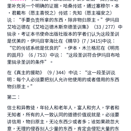
里补充另一个明确的证据，哈桑传述，通过塞穆尔·本
·君戴布（愿主喜悦之）传述：先知（愿主福安之）
说：“手要负责所拿的东西，除非物归原主。”伊玛目
艾哈迈德在《艾哈迈德木斯奈德圣训集》（33 / 277）中
辑录，考证本书使命出版社版本的学者们认为这段圣训
是优美的，伊玛目宰海比在《精华》(7 / 3415)中说：
“它的传述系统是优良的”。伊本·木兰格尼在《明亮
的圆月》（6 / 753）中说：“这段圣训符合伊玛目布哈
里辑录圣训的条件”。
在《真主的援助》（9 / 344）中说：“这一段圣训说
明：每个人必须要把别人允许他使用的或者借用的东西
物归原主。”
第二：
信士和异教徒，年轻人和老年人，富人和穷人，学者和
无知者，所有的人一致认同的道德价值观就是，必须要
讲信用，物归原主，无论东西少或者多；谁如果疏忽大
意，无理的侵吞别人少量的东西，肯定会侵犯大量的东