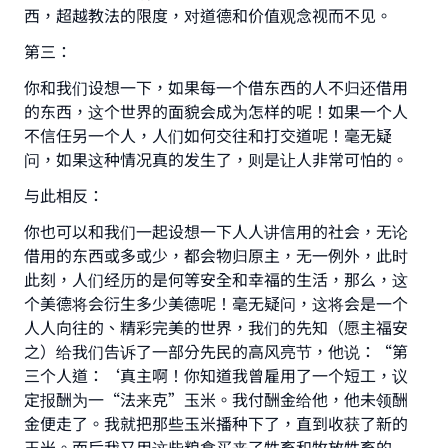
西，超越教法的限度，对道德和价值观念视而不见。
第三：
你和我们设想一下，如果每一个借东西的人不归还借用
的东西，这个世界的面貌会成为怎样的呢！如果一个人
不信任另一个人，人们如何交往和打交道呢！毫无疑
问，如果这种情况真的发生了，则是让人非常可怕的。
Make an impact on millions of lives
与此相反：
with your contribution today
你也可以和我们一起设想一下人人讲信用的社会，无论
借用的东西或多或少，都会物归原主，无一例外，此时
Your support is crucial for our mission.
此刻，人们经历的是何等安全和幸福的生活，那么，这
The Prophet (ﷺ) said:
个美德将会衍生多少美德呢！毫无疑问，这将会是一个
"A person who leads others to doing what is
人人向往的、精彩完美的世界，我们的先知（愿主福安
good will earn the same reward as those who do
之）给我们告诉了一部分先民的高风亮节，他说：“第
it."
三个人道：‘真主啊！你知道我曾雇用了一个短工，议
定报酬为一“法来克”玉米。我付酬金给他，他未领酬
(MUSLIM, 1893)
金便走了。我就把那些玉米播种下了，直到收获了新的
玉米。而后我又用这些粮食买来了牲畜和牧放牲畜的