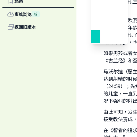
档案
男孩如果出现
是来月经。
离线浏览
新
谢赫伊本·欧
教法责成的年龄
返回旧版本
精；如果出现
她只有十岁，也
如果男孩或者
《古兰经》和
马沃尔迪（愿
达到射精的时
（24:59）
的儿童，一直
Ma
况下强烈的射出精
由此可知，发
接受教法责成
在《智者的追求