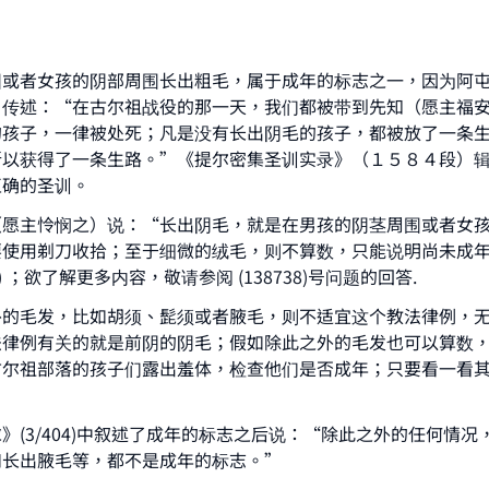
The Prophet (ﷺ) said:
A person who leads others to doing what is good will earn t
same reward as those who do it."
围或者女孩的阴部周围长出粗毛，属于成年的标志之一，因为阿
(MUSLIM, 1893)
）传述：“在古尔祖战役的那一天，我们都被带到先知（愿主福
的孩子，一律被处死；凡是没有长出阴毛的孩子，都被放了一条
所以获得了一条生路。”《提尔密集圣训实录》（１５８４段）
Support IslamQA
正确的圣训。
（愿主怜悯之）说：“长出阴毛，就是在男孩的阴茎周围或者女
要使用剃刀收拾；至于细微的绒毛，则不算数，只能说明尚未成
) ；欲了解更多内容，敬请参阅 (138738)号问题的回答.
外的毛发，比如胡须、髭须或者腋毛，则不适宜这个教法律例，
法律例有关的就是前阴的阴毛；假如除此之外的毛发也可以算数
古尔祖部落的孩子们露出羞体，检查他们是否成年；只要看一看
。
》(3/404)中叙述了成年的标志之后说：“除此之外的任何情况
和长出腋毛等，都不是成年的标志。”