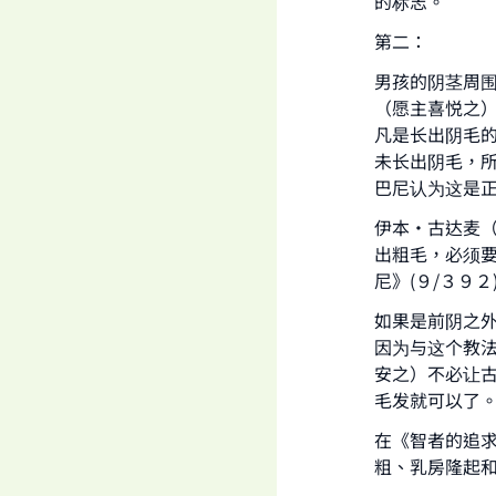
的标志。”
"
第二：
男孩的阴茎周
（愿主喜悦之
凡是长出阴毛
未长出阴毛，
巴尼认为这是
伊本·古达麦
出粗毛，必须
尼》(９/３９２
如果是前阴之
因为与这个教
安之）不必让
毛发就可以了
在《智者的追求
粗、乳房隆起