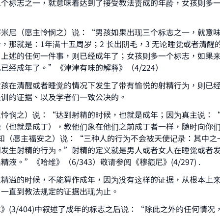
三个标志之一，就意味着达到了接受教法责成的年龄，女孩则多
赛米尼（愿主怜悯之）说：“男孩如果出现三个标志之一，就意
，那就是：1年满十五周岁；2 长出阴毛，3 无论睡觉或者清醒
了上述的任何一件事，则已经成年了；女孩则多一个标志，如果
已经成年了。”《津津有味的解释》（4/224）
女孩在清醒或者睡觉的情况下发生了带有愉悦的射精行为，则已
圣训的证据、以及学者们一致公决的。
主怜悯之）说：“达到射精的时候，也就是成年；因为真主说：
候（也就是成丁），教他们象在他们之前成丁者一样，随时向你
；先知（愿主福安之）说：“三种人的行为不会被天使记录：其中之
到发生射精的行为。”射精的定义就是男人或者女人在睡觉或者
ke an impact on millions of lives with y
液。”《哈维》（6/343）敬请参阅《穆额尼》(4/297) .
contribution today
生精溢的时候，不能算作成年，因为没有这样的证据，从根本上
，一直到教法规定的证据出现为止。
Your support is crucial for our mission.
》(3/404)中叙述了成年的标志之后说：“除此之外的任何情况