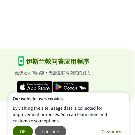
伊斯兰教问答应用程序
更快地访问内容，无需互联网浏览的能力
Our website uses cookies.
By visiting the site, usage data is collected for
improvement purposes. You can learn more and
customize your options.
OK
I decline
Customize