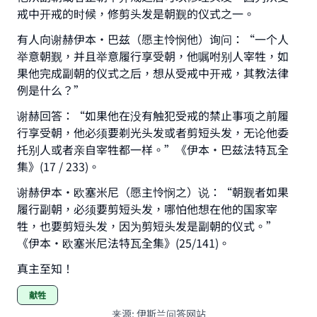
戒中开戒的时候，修剪头发是朝觐的仪式之一。
Your support is crucial for our mission.
有人向谢赫伊本·巴兹（愿主怜悯他）询问：“一个人
The Prophet (ﷺ) said:
举意朝觐，并且举意履行享受朝，他嘱咐别人宰牲，如
"A person who leads others to doing what is
果他完成副朝的仪式之后，想从受戒中开戒，其教法律
good will earn the same reward as those who
例是什么？”
do it."
谢赫回答：“如果他在没有触犯受戒的禁止事项之前履
(MUSLIM, 1893)
行享受朝，他必须要剃光头发或者剪短头发，无论他委
托别人或者亲自宰牲都一样。”《伊本·巴兹法特瓦全
集》(17 / 233)。
Support IslamQA
谢赫伊本•欧塞米尼（愿主怜悯之）说：“朝觐者如果
履行副朝，必须要剪短头发，哪怕他想在他的国家宰
牲，也要剪短头发，因为剪短头发是副朝的仪式。”
《伊本·欧塞米尼法特瓦全集》(25/141)。
真主至知！
献牲
来源
:
伊斯兰问答网站