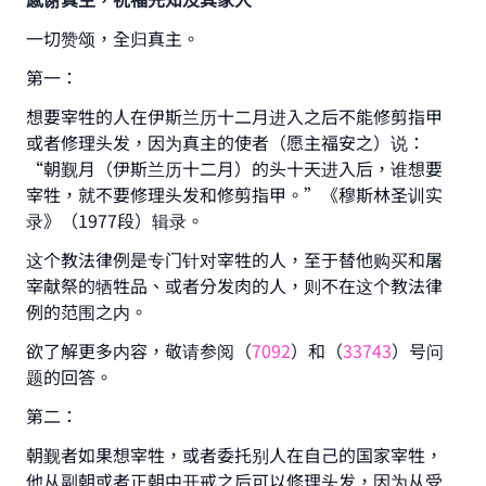
一切赞颂，全归真主。
第一：
想要宰牲的人在伊斯兰历十二月进入之后不能修剪指甲
或者修理头发，因为真主的使者（愿主福安之）说：
“朝觐月（伊斯兰历十二月）的头十天进入后，谁想要
宰牲，就不要修理头发和修剪指甲。”《穆斯林圣训实
录》（1977段）辑录。
这个教法律例是专门针对宰牲的人，至于替他购买和屠
宰献祭的牺牲品、或者分发肉的人，则不在这个教法律
例的范围之内。
欲了解更多内容，敬请参阅（
7092
）和（
33743
）号问
题的回答。
第二：
Make an impact on millions of lives
朝觐者如果想宰牲，或者委托别人在自己的国家宰牲，
他从副朝或者正朝中开戒之后可以修理头发，因为从受
with your contribution today