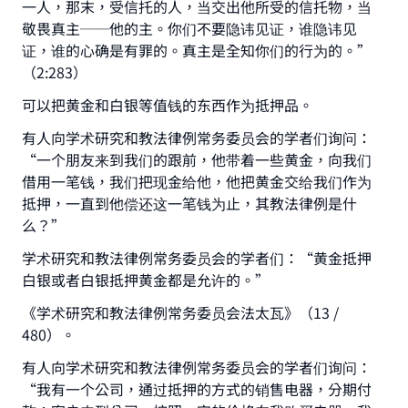
一人，那末，受信托的人，当交出他所受的信托物，当
敬畏真主──他的主。你们不要隐讳见证，谁隐讳见
证，谁的心确是有罪的。真主是全知你们的行为的。”
（2:283）
可以把黄金和白银等值钱的东西作为抵押品。
有人向学术研究和教法律例常务委员会的学者们询问：
“一个朋友来到我们的跟前，他带着一些黄金，向我们
借用一笔钱，我们把现金给他，他把黄金交给我们作为
抵押，一直到他偿还这一笔钱为止，其教法律例是什
么？”
学术研究和教法律例常务委员会的学者们：“黄金抵押
白银或者白银抵押黄金都是允许的。”
Make an impact on millions of lives
《学术研究和教法律例常务委员会法太瓦》（13 /
480）。
with your contribution today
有人向学术研究和教法律例常务委员会的学者们询问：
Your support is crucial for our mission.
“我有一个公司，通过抵押的方式的销售电器，分期付