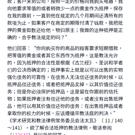
The Prophet (ﷺ) said:
款；客户来到公司，按照一定的价格向我购买电器，我
"A person who leads others to doing what is
向他要求等值的或者稍微少一点的黄金作为抵押，保存
good will earn the same reward as those who
在我的跟前，一直到他在规定的几个月期间还清所有的
do it."
款项为止，如果客户在商定的期限付清了钱款，我把抵
押的黄金如数还给他，物归原主；我做的这种抵押是正
(MUSLIM, 1893)
确的、合乎教法规定的吗？”
他们回答：“你向购买你的商品的顾客要求短期借款，
Support IslamQA
把等值的黄金或者其它东西作为抵押，这是教法允许
的，因为抵押的合法性是根据《古兰经》、圣训和学者
们的公决而确定的；抵押事实上就是以可以出售的实物
强化债务的可靠性，在债务人无法偿还债务的时候，以
抵押品偿还债务；或者把抵押品卖掉，以其价值偿还债
务；但是你必须保护抵押品，这是留在你跟前的信托
物；如果抵押者没有偿还他的债务，或者没有出售抵押
品，他可以用其价值偿还你的债务：在出售抵押品或者
拿取你的权力的时候，应该遵循宗教法庭的判决。”
《学术研究和教法律例常务委员会法太瓦》（ 11 / 140
〜141）。欲了解合法抵押的教法律例，敬请参阅
（
132648
）号问题的回答。