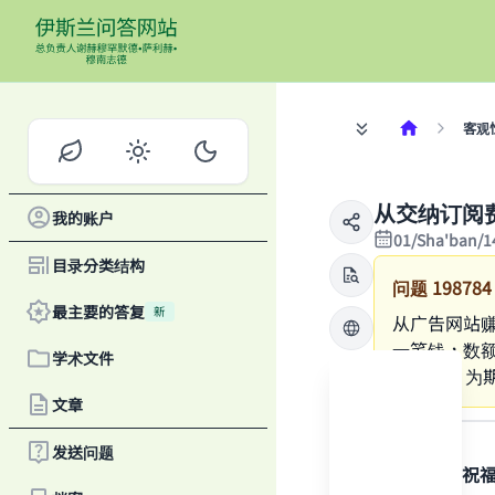
客观
从交纳订阅
我的账户
01/Sha'ban/1
目录分类结构
问题
198784
最主要的答复
新
从广告网站赚
一笔钱，数额
学术文件
50美元，为
文章
答案
发送问题
感谢真主，祝