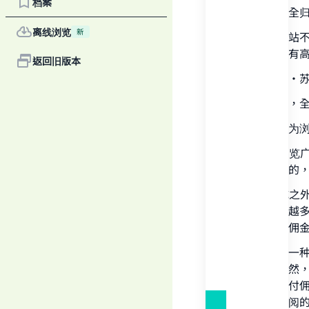
档案
一切赞颂，全
离线浏览
新
如果这些网站
及在合约中有
返回旧版本
有人向萨米•
“一切赞颂，
Ma
上述的网站为
1. 纯粹是浏
佣金是可以的
2. 除了浏览
越多，佣金越
"
余部分按照佣
很显然，这一
金，反之亦然
入，从中支付
以及关于订阅