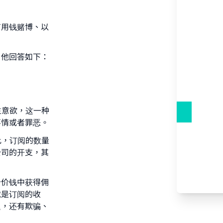
有用钱赌博、以
，他回答如下：
our
主意欲，这一种
事情或者罪恶。
比，订阅的数量
公司的开支，其
he
个价钱中获得佣
就是订阅的收
迟，还有欺骗、