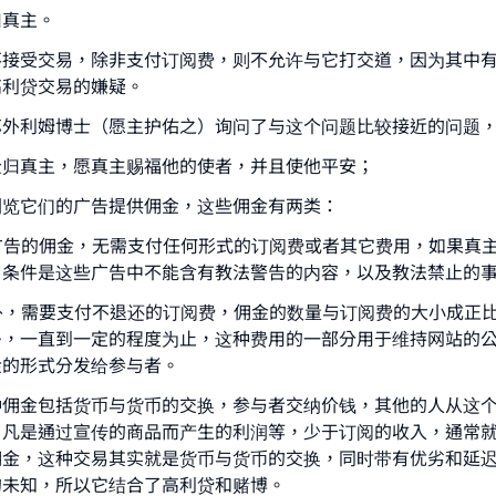
归真主。
不接受交易，除非支付订阅费，则不允许与它打交道，因为其中
高利贷交易的嫌疑。
苏外利姆博士（愿主护佑之）询问了与这个问题比较接近的问题
全归真主，愿真主赐福他的使者，并且使他平安；
ke an impact on millions of lives with y
浏览它们的广告提供佣金，这些佣金有两类：
contribution today
览广告的佣金，无需支付任何形式的订阅费或者其它费用，如果真
，条件是这些广告中不能含有教法警告的内容，以及教法禁止的
Your support is crucial for our mission.
之外，需要支付不退还的订阅费，佣金的数量与订阅费的大小成正
The Prophet (ﷺ) said:
多，一直到一定的程度为止，这种费用的一部分用于维持网站的
A person who leads others to doing what is good will earn t
金的形式分发给参与者。
same reward as those who do it."
种佣金包括货币与货币的交换，参与者交纳价钱，其他的人从这
(MUSLIM, 1893)
，凡是通过宣传的商品而产生的利润等，少于订阅的收入，通常
佣金，这种交易其实就是货币与货币的交换，同时带有优劣和延
的未知，所以它结合了高利贷和赌博。