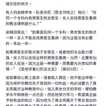
接交往的地方。
Your support is crucial for our mission.
The Prophet (ﷺ) said:
有人向谢赫伊本•欧赛米尼（愿主怜悯之）询问：“在
"A person who leads others to doing what is
同一个专科内有男医生和女医生，女人去找男医生看病
good will earn the same reward as those who
的教法律例是什么？”
do it."
谢赫回答说：“如果是在同一个专科，男女医生的医术
(MUSLIM, 1893)
一样，女人不能去找男医生看病，因为这是没有必要
的，多此一举。
如果男医生的医术高于女医生，或者他的专业能力更
Support IslamQA
强，女人可以去找这样的男医生看病，当然，还要有别
的女人在场，因为这是一种需要，而需要允许类似的事
情。”《圣地学者们的法太瓦》（第693页）。
谁如果担心惹上是非，或者陷入罪恶，他不能这样做，
因为保护宗教优先于其他的一切利益，他必须要为了真
主而离开这种教育中心，加入男女分开的学校，哪怕教
学水平稍微低一点也罢，然后他努力学习，希望真主赐
予他有益的知识，因为他为了真主而离开了男女混杂的
地方，谁如果为了真主放弃一件事情，真主会给他更好