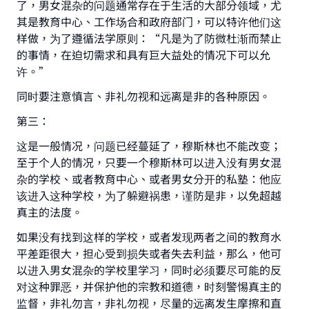
了，男女混杂的问题通常存在于生活的大部分领域，尤
其是教育中心、工作场合和政府部门，可以特许他们这
样做，为了遵循法学原则：“凡是为了防微杜渐而禁止
的事情，在迫切需求和具有巨大益处的情况下可以允
许。”
同时要注意慎言、非礼勿视和远离是非的各种原因。
第三：
这是一般情况，问题已经蔓延了，穆斯林也不能改变；
至于个人的情况，只要一个穆斯林可以进入没有男女混
杂的学校、或者教育中心、或者男女分开的私塾：他应
该进入这种学校，为了躲避祸患，谨防是非，以免超越
真主的法度。
如果没有找到这样的学校，或者发现两者之间的教育水
平差距很大，担心受到损失或者失去利益，那么，他可
Make an impact on millions of lives
以进入男女混杂的学校里学习，同时必须要尽可能的反
对这种罪恶，并保护他的宗教和道德，时刻警惕真主的
with your contribution today
监督，非礼勿言，非礼勿视，尽量的远离发生摩擦和直