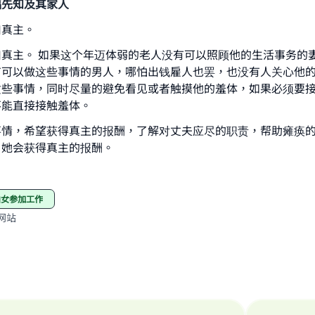
福先知及其家人
ke an impact on millions of lives with y
归真主。
contribution today
真主。 如果这个年迈体弱的老人没有可以照顾他的生活事务的
Your support is crucial for our mission.
有可以做这些事情的男人，哪怕出钱雇人也罢，也没有人关心他
这些事情，同时尽量的避免看见或者触摸他的羞体，如果必须要
The Prophet (ﷺ) said:
不能直接接触羞体。
A person who leads others to doing what is good will earn t
same reward as those who do it."
事情，希望获得真主的报酬，了解对丈夫应尽的职责，帮助瘫痪
，她会获得真主的报酬。
(MUSLIM, 1893)
妇女参加工作
Support IslamQA
网站