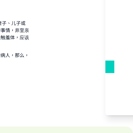
our
妻子、儿子或
的事情，非至亲
接触羞体，应该
he
的病人，那么，