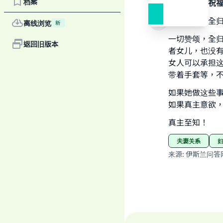
档案
感谢真主，祝
Ma
一切赞颂，全
离线浏览
新
一切赞颂，全归
返回旧版本
者女儿，也没
女人可以承担
带着手套等，
"
如果她做这些
如果真主意欲
真主至知！
夫妻关系
来源
:
伊斯兰问答