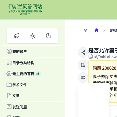
客观
是否允许妻
我的账户
18/Rabi al-a
目录分类结构
问题
200620
最主要的答复
新
妻子照顾丈
他的健康状
学术文件
的衣服，承
顾他，他的
文章
答案
发送问题