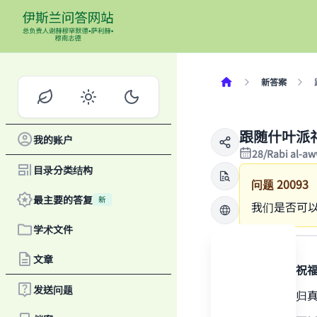
新答案
跟随什叶派
我的账户
28/Rabi al-a
目录分类结构
问题
20093
最主要的答复
新
我们是否可
学术文件
答案
文章
感谢真主，祝
发送问题
一切赞颂全归