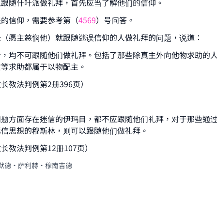
以跟随什叶派做礼拜，首先应当了解他们的信仰。
ke an impact on millions of lives with y
派的信仰，需要参考第（
4569
）号问答。
contribution today
长（愿主慈悯他）就跟随迷误信仰的人做礼拜的问题，说道：
Your support is crucial for our mission.
者，均不可跟随他们做礼拜。包括了那些除真主外向他物求助的
灵等求助都属于以物配主。
The Prophet (ﷺ) said:
A person who leads others to doing what is good will earn t
长教法判例第2册396页）
same reward as those who do it."
(MUSLIM, 1893)
问题方面存在迷信的伊玛目，都不应跟随他们礼拜，对于那些通
迷信思想的穆斯林，则可以跟随他们做礼拜。
Support IslamQA
长教法判例第12册107页）
默德·萨利赫·穆南吉德