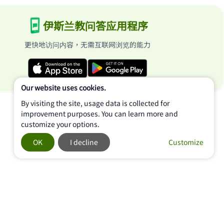
伊斯兰教问答应用程序
更快地访问内容，无需互联网浏览的能力
Our website uses cookies.
By visiting the site, usage data is collected for
improvement purposes. You can learn more and
customize your options.
OK
I decline
Customize