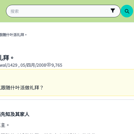
跟随什叶派礼拜。
礼拜。
wwal/1429 , 05/四月/2008
9,765
以跟随什叶派做礼拜？
福先知及其家人
真主。