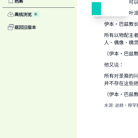
档案
要知道是否可
Ma
为了了解什叶
离线浏览
新
伊本·巴兹教
返回旧版本
所有以物配主
人、偶像、精
"
（伊本·巴兹教
他又说：
所有对圣裔的
并不存在这些
（伊本·巴兹教
来源
:
谢赫·穆罕