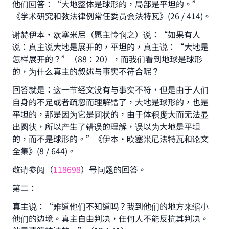
他们回答：“大地整体是球形的，局部是平坦的。”
《学术研究和教法律例常任委员会法特瓦》(26 / 414)。
谢赫伊本•欧塞米尼（愿主怜悯之）说：“如果有人
说：真主说大地是展开的，平坦的，真主说：“大地是
Make an impact on millions of lives
怎样展开的？”（88：20），而我们看到地球是球形
with your contribution today
的，为什么真主的叙述与事实不符合呢？
回答就是：这一节经文没有与事实不符，但是由于人们
Your support is crucial for our mission.
自身的不足或者疏忽而理解错了，大地是球形的，也是
The Prophet (ﷺ) said:
平坦的，那是因为它是圆状的，由于体积庞大而无法显
"A person who leads others to doing what is
出圆状，所以产生了错误的理解，误以为大地是平坦
good will earn the same reward as those who
的，而不是球形的。”《伊本·欧塞米尼法特瓦和论文
do it."
全集》(8 / 644)。
(MUSLIM, 1893)
敬请参阅（
118698
）号问题的回答。
第二：
Support IslamQA
真主说：“难道他们不知道吗？我到他们的地方来缩小
他们的边境。真主自由判决，任何人不能反抗其判决。