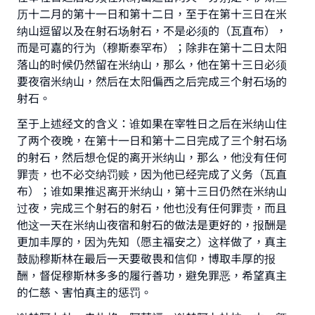
历十二月的第十一日和第十二日，至于在第十三日在米
纳山逗留以及在射石场射石，不是必须的（瓦直布），
Make an impact on millions of lives
而是可嘉的行为（穆斯泰罕布）；除非在第十二日太阳
落山的时候仍然留在米纳山，那么，他在第十三日必须
with your contribution today
要夜宿米纳山，然后在太阳偏西之后完成三个射石场的
射石。
Your support is crucial for our mission.
The Prophet (ﷺ) said:
至于上述经文的含义：谁如果在宰牲日之后在米纳山住
"A person who leads others to doing what is
了两个夜晚，在第十一日和第十二日完成了三个射石场
good will earn the same reward as those who
的射石，然后想仓促的离开米纳山，那么，他没有任何
do it."
罪责，也不必交纳罚赎，因为他已经完成了义务（瓦直
布）；谁如果推迟离开米纳山，第十三日仍然在米纳山
(MUSLIM, 1893)
过夜，完成三个射石的射石，他也没有任何罪责，而且
他这一天在米纳山夜宿和射石的做法是更好的，报酬是
更加丰厚的，因为先知（愿主福安之）这样做了，真主
Support IslamQA
鼓励穆斯林在最后一天要敬畏和信仰，博取丰厚的报
酬，督促穆斯林多多的履行善功，避免罪恶，希望真主
的仁慈、害怕真主的惩罚。