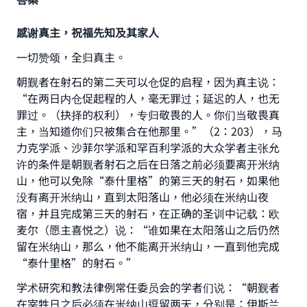
感谢真主，祝福先知及其家人
一切赞颂，全归真主。
朝觐者在射石的第二天可以仓促的启程，因为真主说：
“在两日内仓促起程的人，毫无罪过；延迟的人，也无
罪过。（抉择的权利），专归敬畏的人。你们当敬畏真
主，当知道你们只被集合在他那里。”（2：203），马
力克学派、沙菲尔学派和罕百利学派的大众学者主张允
许的条件是朝觐者射石之后在日落之前必须要离开米纳
山，他可以免除“泰什里格”的第三天的射石，如果他
没有离开米纳山，直到太阳落山，他必须在米纳山夜
宿，并且完成第三天的射石，在正确的圣训中记载：欧
麦尔（愿主喜悦之）说：“谁如果在太阳落山之后仍然
留在米纳山，那么，他不能离开米纳山，一直到他完成
“泰什里格”的射石。”
学术研究和教法律例常任委员会的学者们说：“朝觐者
在宰牲日之后必须在米纳山逗留两天，分别是：伊斯兰