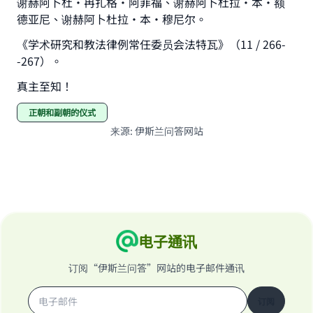
谢赫阿卜杜•冉扎格•阿菲福、谢赫阿卜杜拉•本·额
德亚尼、谢赫阿卜杜拉•本·穆尼尔。
《学术研究和教法律例常任委员会法特瓦》（11 / 266-
-267）。
真主至知！
正朝和副朝的仪式
来源
:
伊斯兰问答网站
电子通讯
订阅“伊斯兰问答”网站的电子邮件通讯
订阅