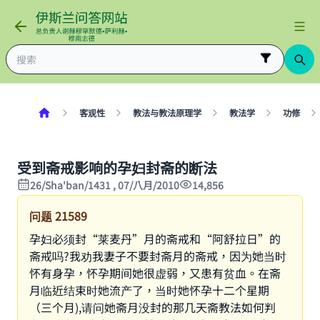
客观性
教法与教法原理学
教法学
功修
受到斋戒影响的孕妇封斋的断法
26/Sha'ban/1431 , 07/八月/2010
14,856
问题
21589
孕妇必须封“莱麦丹”月的斋戒和“阿舒拉日”的
斋戒吗?我劝我妻子不要封斋月的斋戒，因为她当时
怀有身孕，怀孕期间她很虚弱，又患有贫血。在斋
月临近结束时她流产了，当时她怀孕十二个星期
（三个月),请问她斋月没封的那几天斋教法如何判