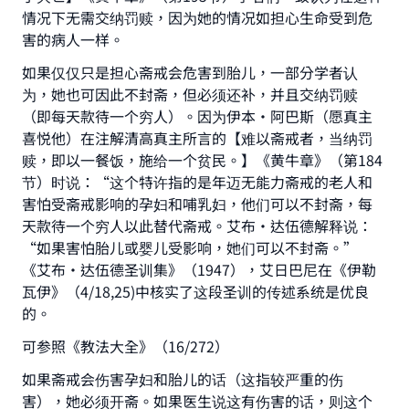
情况下无需交纳罚赎，因为她的情况如担心生命受到危
害的病人一样。
如果仅仅只是担心斋戒会危害到胎儿，一部分学者认
为，她也可因此不封斋，但必须还补，并且交纳罚赎
（即每天款待一个穷人）。因为伊本・阿巴斯（愿真主
喜悦他）在注解清高真主所言的【难以斋戒者，当纳罚
赎，即以一餐饭，施给一个贫民。】《黄牛章》（第184
节）时说：“这个特许指的是年迈无能力斋戒的老人和
害怕受斋戒影响的孕妇和哺乳妇，他们可以不封斋，每
天款待一个穷人以此替代斋戒。艾布・达伍德解释说：
“如果害怕胎儿或婴儿受影响，她们可以不封斋。”
《艾布·达伍德圣训集》（1947），艾日巴尼在《伊勒
瓦伊》（4/18,25)中核实了这段圣训的传述系统是优良
Make an impact on millions of lives
的。
with your contribution today
可参照《教法大全》（16/272）
Your support is crucial for our mission.
如果斋戒会伤害孕妇和胎儿的话（这指较严重的伤
The Prophet (ﷺ) said:
害），她必须开斋。如果医生说这有伤害的话，则这个