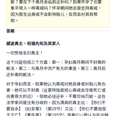
断？要在下个斋月来临前还补吗？如果怀孕了也要
象平常人一样斋戒吗？怀孕期间她总是坚持斋戒，
因为医生说斋戒不会影响胎儿，反而会对其有帮
助。
答案
感谢真主，祝福先知及其家人
一切赞颂全归真主！
这个问题包括三个方面：第一：孕妇斋月期间不封斋的
断法。第二：与斋月中流产有关的事宜。第三；斋月后
还补斋的断法。
对于孕妇而言，如果她认为斋戒对她自身或对胎儿有伤
害，她可以不封斋（这里特指是担心斋戒会导致死亡或
伤害很大的话），但她必须还补，不需交纳罚赎。这在
法学家间是没有分歧的，因为清高的真主说：【你们不
要自杀】《妇女章》（第29节）又说：【你们不要自投
于灭亡】《黄牛章》（第195节）学者们一致认为在这种