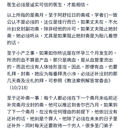
"A person who leads others to doing what is
医生必须是诚实可信的医生，才能相信。
good will earn the same reward as those who
以上所指的是斋月。至于阿舒拉日的斋戒，学者们一致
do it."
公认不是必须的，这仅是佳行而已。如果丈夫在，不允
(MUSLIM, 1893)
许妇女封副功斋，除非经他的许可。如果丈夫阻止她封
斋，她必须听从，尤其是如果阻止她封斋是为胎儿着想
的话。
Support IslamQA
至于小产之事，如果如你所说是在怀孕三个月发生的，
所流的血不算是产血，那只是病血，是从血管里流出
的，而且也没有人体雏形显现。因此，即便有血，也要
礼拜、封斋，她应为每番拜洗小净，必须还补没封的那
几天斋及没礼的拜。可参照《教法案例解答常委会》
（10/218)
至于还补斋一事：每个人都必须在下一个斋月来临前还
补完斋月没封的斋。他可以推迟到舍尔巴乃月。如果到
了下一个斋月，在没有任何理由的前提下，他依旧没有
还补的话，他则是个罪人。他除了必须在未来的日子里
还补外，同时每天还要款待一个穷人。很多圣门弟子