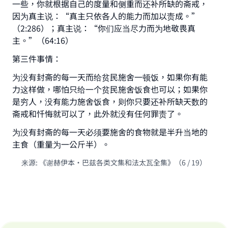
一些，你就根据自己的度量和侧重而还补所缺的斋戒，
The Prophet (ﷺ) said:
因为真主说：“真主只依各人的能力而加以责成。”
"A person who leads others to doing what is
（2:286）；真主说：“你们应当尽力而为地敬畏真
good will earn the same reward as those who
主。”（64:16）
do it."
第三件事情：
(MUSLIM, 1893)
为没有封斋的每一天而给贫民施舍一顿饭，如果你有能
力这样做，哪怕只给一个贫民施舍饭食也可以；如果你
Support IslamQA
是穷人，没有能力施舍饭食，则你只要还补所缺天数的
斋戒和忏悔就可以了，此外就没有任何罪责了。
为没有封斋的每一天必须要施舍的食物就是半升当地的
主食（重量为一公斤半）。
来源
:
《谢赫伊本•巴兹各类文集和法太瓦全集》（6 / 19）