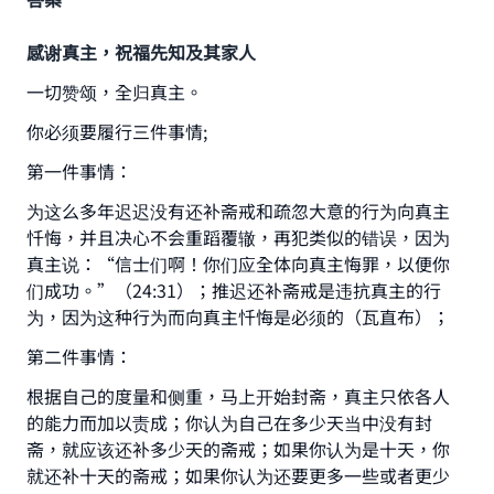
感谢真主，祝福先知及其家人
一切赞颂，全归真主。
你必须要履行三件事情;
第一件事情：
为这么多年迟迟没有还补斋戒和疏忽大意的行为向真主
忏悔，并且决心不会重蹈覆辙，再犯类似的错误，因为
真主说：“信士们啊！你们应全体向真主悔罪，以便你
们成功。”（24:31）；推迟还补斋戒是违抗真主的行
为，因为这种行为而向真主忏悔是必须的（瓦直布）；
第二件事情：
Make an impact on millions of lives
根据自己的度量和侧重，马上开始封斋，真主只依各人
with your contribution today
的能力而加以责成；你认为自己在多少天当中没有封
斋，就应该还补多少天的斋戒；如果你认为是十天，你
Your support is crucial for our mission.
就还补十天的斋戒；如果你认为还要更多一些或者更少