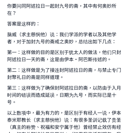
你要问同阿述拉日一起封九号的斋，其中有何奥妙所
在？
Make an impact on millions of lives
答案是这样的：
with your contribution today
脑威（求主慈悯他）说：我们学派的学者以及其他学
者，对于加封九号的斋戒之奥妙，总结出如下几点：
Your support is crucial for our mission.
第一：这样做的目的是区别于犹太人的做法，他们只封
The Prophet (ﷺ) said:
阿述拉日一天的斋，这是由伊本·阿巴斯传述的。
"A person who leads others to doing what is
第二：这样做是为了接连封阿述拉日的斋，与禁止专门
good will earn the same reward as those who
封聚礼日的斋是同样道理。
do it."
第三：这样做为了确保封阿述拉日的斋，以防由于入月
(MUSLIM, 1893)
时间的错误而造成延误，日期为九号，而实际已是十
号。
Support IslamQA
以上数项中，最为有力的，是区别于有经人一说，伊本
泰米耶教长（求主慈悯他）说：有很多圣训记载了贵圣
（真主的称赞、祝福和安宁属于他）曾经禁止效仿有经