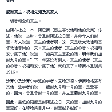
感谢真主，祝福先知及其家人
一切赞颂全归真主。
由阿布杜拉·本·阿巴斯（愿主喜悦他和他的父亲）传
述，他说：当时，贵圣封阿述拉日斋，并命令人们封
斋，有人说道：真主的使者啊，这一天是犹太教徒和基
督教徒尊崇的一天。真主的使者（真主的称赞、祝福和
安宁属于他）说道：“如果真主意欲的话，明年我们加
封九号的斋。”下一年还没有到来，真主的使者（真主
的称赞、祝福和安宁属于他）就归真了。穆斯林圣训集
1916。
沙菲尔及沙菲尔学派的学者、艾哈迈德、伊斯哈格还有
其他一些学者们说：一起封九号和十号的斋，是受喜
的，因为，贵圣曾封十号的斋，并立意要封九号的斋。
因此，最低的限度是封阿述拉日一天的斋，加封九号的
斋更好，在穆哈莱目月中，封斋越多越好。