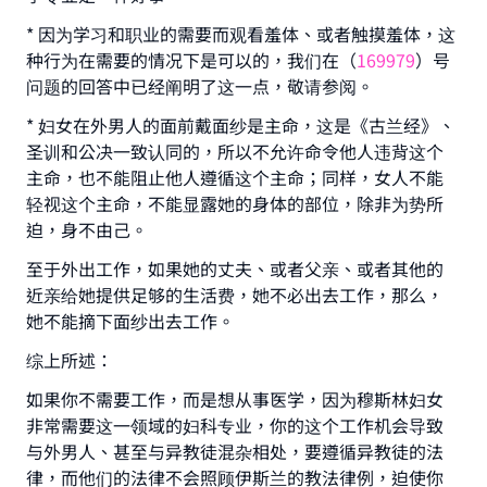
* 因为学习和职业的需要而观看羞体、或者触摸羞体，这
种行为在需要的情况下是可以的，我们在（
169979
）号
问题的回答中已经阐明了这一点，敬请参阅。
* 妇女在外男人的面前戴面纱是主命，这是《古兰经》、
圣训和公决一致认同的，所以不允许命令他人违背这个
主命，也不能阻止他人遵循这个主命；同样，女人不能
轻视这个主命，不能显露她的身体的部位，除非为势所
迫，身不由己。
至于外出工作，如果她的丈夫、或者父亲、或者其他的
近亲给她提供足够的生活费，她不必出去工作，那么，
Make an impact on millions of lives
她不能摘下面纱出去工作。
with your contribution today
综上所述：
Your support is crucial for our mission.
如果你不需要工作，而是想从事医学，因为穆斯林妇女
The Prophet (ﷺ) said:
非常需要这一领域的妇科专业，你的这个工作机会导致
"A person who leads others to doing what is
与外男人、甚至与异教徒混杂相处，要遵循异教徒的法
good will earn the same reward as those who do
律，而他们的法律不会照顾伊斯兰的教法律例，迫使你