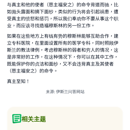
it."
与真主和他的使者（愿主福安之）的命令背道而驰，比
如抛头露面和摘下面纱，类似的行为将会引起祸患，遭
(MUSLIM, 1893)
受真主的愤怒和惩罚，所以我们奉劝你不要从事这个职
业，而应该寻找造福穆斯林的另一份工作。
Support IslamQA
如果在这些地方上有钱有势的穆斯林能够互助合作，建
立专科医院，在里面设置所有的医学专科，同时照顾伊
斯兰的教法律例，考虑穆斯林的弱者和穷人的情况，这
是非常好的工作，在这种情况下，你可以在其中工作，
既能保护你的贞洁和面纱，又不会违背真主及其使者
（愿主福安之）的命令。
真主至知！
来源
:
伊斯兰问答网站
相关主题