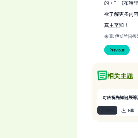
的。”《布哈里
欲了解更多内
真主至知！
来源
:
伊斯兰问答
Previous
相关主题
对庆祝先知诞辰等
保存
下载