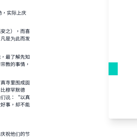
动，实际上庆
福安之），而喜
，凡是为此而发
他，最了解先知
作宗教的事情，
清真寺里围成圆
循比穆罕默德
他们说：“以真
做好事，却不能
和庆祝他们的节