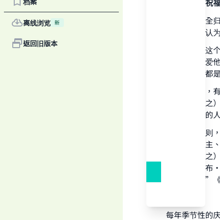
档案
感谢真主，祝
一切赞颂，全归
离线浏览
新
祝圣诞的人认为
返回旧版本
举行和参与这
爱真主和喜爱
生的行为，都
根据这一点，
（愿主福安之
对他们之后的
根据这个原则
圈，记念真主
（愿主福安之
主发誓，艾布
如愿以偿！”《
第二：
每年季节性的