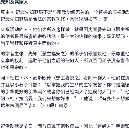
福先知及其家人
真主。 记念先知诞辰不是与宗教功修无关的一个普通的庆祝活
记念先知诞辰是合法的宗教功修，具体说明如下： 第一：
个庆祝活动的人，他们之所以这样做，就是因为喜爱先知（愿主
他的使者是最高贵的宗教功修，最伟大的信仰的纽带；毫无疑问
是为了崇拜和接近真主而做的。
有的学者主张：先知（愿主福安之）的弟子们最喜欢他，最尊重
）应享的权利，远胜于他们之后的任何人，所以圣门弟子没有当
人也不是宗教。
，阿卜杜拉•本•麦斯欧德（愿主喜悦之）责问一群人，他们在
、并且以小石子计数：“以掌握我的生命的主宰发誓，你们是遵
）的引导更好的引导吗？或者你们已经闯入了迷误的大门？！”
·阿卜杜·拉哈曼，我们只想做好事！”，他说：“有多少人想
达尔古图尼圣训》（210段）辑录。
庆祝活动就是节日，而节日属于宗教仪式，因此“有经人”尊崇