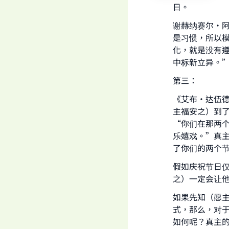
日。
Ma
谢赫纳赛尔·
是习惯，所以
化，就是没有
中标新立异。”
第三：
"
《艾布·达伍德
主福安之）到
“你们在那两
乐嬉戏。”真
了你们的两个
假如庆祝节日
之）一定会让
如果先知（愿
式，那么，对
如何呢？真主