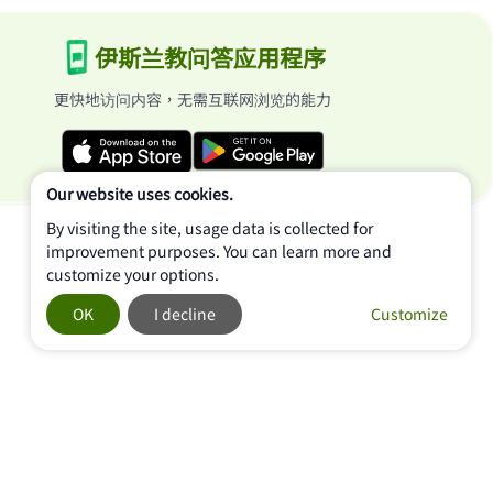
伊斯兰教问答应用程序
更快地访问内容，无需互联网浏览的能力
Our website uses cookies.
By visiting the site, usage data is collected for
improvement purposes. You can learn more and
customize your options.
OK
I decline
Customize