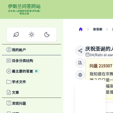
新答案
庆祝圣诞的
我的账户
04/Rabi al-a
目录分类结构
问题
219307
最主要的答复
新
我知道在宗
端？它只是
学术文件
知（愿主福
下，这只是
文章
答案
发送问题