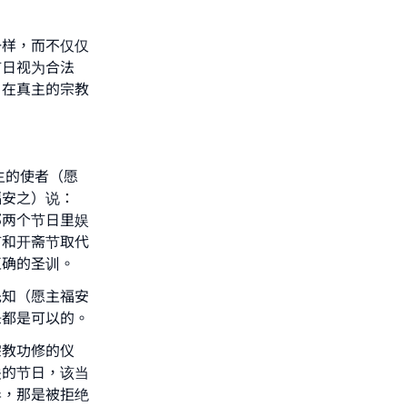
our
一样，而不仅仅
节日视为合法
，在真主的宗教
he
主的使者（愿
福安之）说：
那两个节日里娱
节和开斋节取代
正确的圣训。
先知（愿主福安
乐都是可以的。
宗教功修的仪
关的节日，该当
异，那是被拒绝