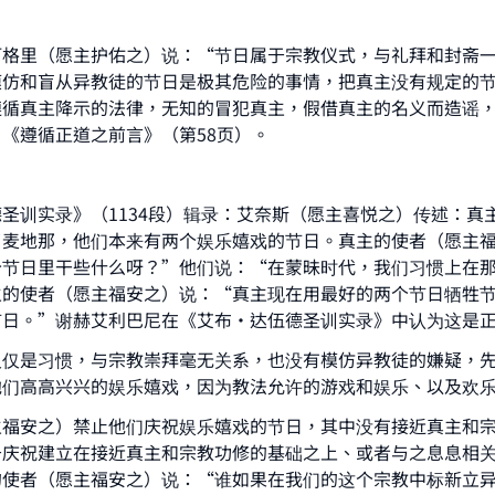
ke an impact on millions of lives with y
阿格里（愿主护佑之）说：“节日属于宗教仪式，与礼拜和封斋
contribution today
模仿和盲从异教徒的节日是极其危险的事情，把真主没有规定的
遵循真主降示的法律，无知的冒犯真主，假借真主的名义而造谣
Your support is crucial for our mission.
《遵循正道之前言》（第58页）。
The Prophet (ﷺ) said:
A person who leads others to doing what is good will earn t
圣训实录》（1134段）辑录：艾奈斯（愿主喜悦之）传述：真
same reward as those who do it."
了麦地那，他们本来有两个娱乐嬉戏的节日。真主的使者（愿主
(MUSLIM, 1893)
个节日里干些什么呀？”他们说：“在蒙昧时代，我们习惯上在
主的使者（愿主福安之）说：“真主现在用最好的两个节日牺牲
节日。”谢赫艾利巴尼在《艾布·达伍德圣训实录》中认为这是
Support IslamQA
仅仅是习惯，与宗教崇拜毫无关系，也没有模仿异教徒的嫌疑，
他们高高兴兴的娱乐嬉戏，因为教法允许的游戏和娱乐、以及欢
主福安之）禁止他们庆祝娱乐嬉戏的节日，其中没有接近真主和
于庆祝建立在接近真主和宗教功修的基础之上、或者与之息息相
的使者（愿主福安之）说：“谁如果在我们的这个宗教中标新立