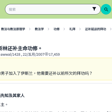
教法与教法原理学
教法学
功修
礼拜
还补延误的拜功
斯林还补主命功修。
-awwal/1428 , 22/五月/2007
17,459
的男子加入了伊斯兰，他需要还补以前所欠的拜功吗？
福先知及其家人
真主。
ke an impact on millions of lives with y