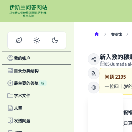
客观性
新入教的穆
我的账户
05/Jumada al
目录分类结构
问题
2195
最主要的答复
新
一位四十岁
学术文件
答案
文章
感谢真主，祝
发送问题
一切赞颂全归
Ma