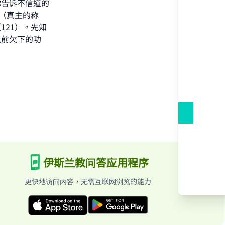
你告诉不信道的
（真主的称
21）。先知
以前欠下的功
he
伊斯兰教问答应用程序
更快地访问内容，无需互联网浏览的能力