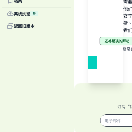
档案
入教的人不需
人们：如果他们
离线浏览
新
赞、祝福与安宁
（真主的称赞
返回旧版本
修，这是学者
"
还补延误的拜功
来源
:
教法判断常委
订阅“