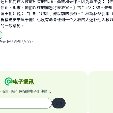
要还补他们在入教前所欠的礼拜、斋戒和天课。因为真主说：【
contribution today
停止，那末，他们以往的罪恶将蒙赦宥。】古兰经8：38。先知
属于他）说：“伊斯兰切断了他以前的事务。”穆斯林圣训集（1
Your support is crucial for our mission.
、祝福与安宁属于他）也没有命令任何一个入教的人还补他入教
们的一致意见。
The Prophet (ﷺ) said:
A person who leads others to doing what is good will earn t
same reward as those who do it."
会 教法判例 6/400。
(MUSLIM, 1893)
Support IslamQA
电子通讯
伊斯兰问答”网站的电子邮件通讯
订阅