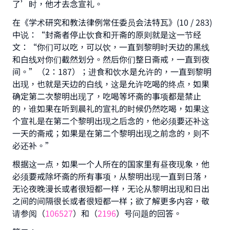
了’时，他才去念宣礼。
在《学术研究和教法律例常任委员会法特瓦》(10 / 283)
中说：“封斋者停止饮食和开斋的原则就是这一节经
文：“你们可以吃，可以饮，一直到黎明时天边的黑线
和白线对你们截然划分。然后你们整日斋戒，一直到夜
间。”（2：187）；进食和饮水是允许的，一直到黎明
出现，也就是天边的白线，这是允许吃喝的终点，如果
Make an impact on millions of lives
确定第二次黎明出现了，吃喝等坏斋的事项都是禁止
with your contribution today
的，谁如果在听到晨礼的宣礼的时候仍然吃喝，如果这
个宣礼是在第二个黎明出现之后念的，他必须要还补这
Your support is crucial for our mission.
一天的斋戒；如果是在第二个黎明出现之前念的，则不
The Prophet (ﷺ) said:
必还补。”
"A person who leads others to doing what is
根据这一点，如果一个人所在的国家里有昼夜现象，他
good will earn the same reward as those who
必须要戒除坏斋的所有事项，从黎明出现一直到日落，
do it."
无论夜晚漫长或者很短都一样，无论从黎明出现和日出
(MUSLIM, 1893)
之间的间隔很长或者很短都一样；欲了解更多内容，敬
请参阅（
106527
）和（
2196
）号问题的回答。