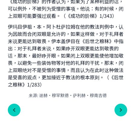
《成功的阶梯》的作者认为，如果为了某种利益的话，
可以例外，不被列为受憎的事项。他说：有的时候，闭
The Prophet (ﷺ) said:
上双眼可能要强过观看。（《成功的阶梯》1/343）
"A person who leads others to doing what is
good will earn the same reward as those who
伊玛目伊祖·本·阿卜杜萨拉姆在他的教法判例中，认
do it."
为因故而合闭双眼是允许的，如果这样做，对于礼拜者
来说更能达到敬畏。伊本盖伊目在《后世之粮秣》中指
(MUSLIM, 1893)
出：对于礼拜者来说，如果睁开双眼更能达到敬畏的
话，那末，最好睁开眼。如果闭上双眼更能使他增加敬
畏，以避免一些装饰物等对他的礼拜的干扰，那末，闭
Support IslamQA
上双眼绝对不是受憎的事情，而且认为在此时这种做法
是受喜的观点，更加接近于教法的根本原则。（《后世
之粮秣》1/283）
来源
:
谢赫·穆罕默德·萨利赫·穆南吉德