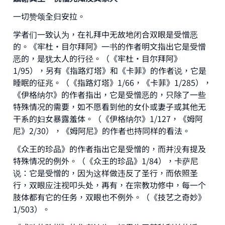
一切赞颂全归安拉。
学者们一致认为，在礼拜中无故地闭合双眼是受憎恶
的。《牢杜·目尔拜阿》一书的作者明文指出它是受憎
恶的，是犹太人的行径。（《牢杜·目尔拜阿》
1/95），另有《指路灯塔》和《卡菲》的作者说，它是
睡眠的征兆。（《指路灯塔》1/66，《卡菲》1/285），
《伊格纳尔》的作者指出，它是受憎恶的，只除了一些
特殊情况的需要，如不愿看到他的女仆或妻子或其他无
干系的妇女暴露羞体。（《伊格纳尔》1/127，《姆阿
尼》2/30），《姆阿尼》的作者也持同样的看法。
《众王的珍品》的作者指出它是受憎的，而并没有提及
特殊情况的例外。（《众王的珍品》1/84），卡萨尼
说：它是受憎的，因为这样做违反了圣行，而依照圣
Make an impact on millions of lives
行，双眼应注视叩头处，再有，在宗教功修中，每一个
肢体都有它的任务，双眼也不例外。（《技艺之奇妙》
with your contribution today
1/503）。
Your support is crucial for our mission.