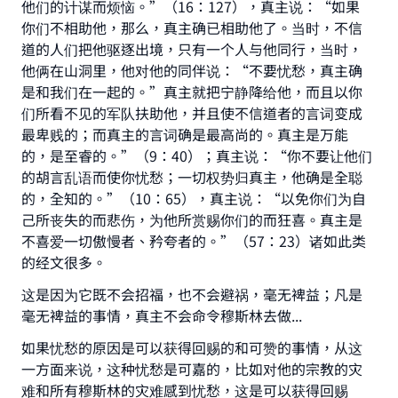
他们的计谋而烦恼。”（16：127），真主说：“如果
你们不相助他，那么，真主确已相助他了。当时，不信
道的人们把他驱逐出境，只有一个人与他同行，当时，
他俩在山洞里，他对他的同伴说：“不要忧愁，真主确
是和我们在一起的。”真主就把宁静降给他，而且以你
们所看不见的军队扶助他，并且使不信道者的言词变成
最卑贱的；而真主的言词确是最高尚的。真主是万能
的，是至睿的。”（9：40）；真主说：“你不要让他们
的胡言乱语而使你忧愁；一切权势归真主，他确是全聪
的，全知的。”（10：65），真主说：“以免你们为自
己所丧失的而悲伤，为他所赏赐你们的而狂喜。真主是
不喜爱一切傲慢者、矜夸者的。”（57：23）诸如此类
的经文很多。
Make an impact on millions of lives
这是因为它既不会招福，也不会避祸，毫无裨益；凡是
毫无裨益的事情，真主不会命令穆斯林去做...
with your contribution today
如果忧愁的原因是可以获得回赐的和可赞的事情，从这
Your support is crucial for our mission.
一方面来说，这种忧愁是可嘉的，比如对他的宗教的灾
The Prophet (ﷺ) said:
难和所有穆斯林的灾难感到忧愁，这是可以获得回赐