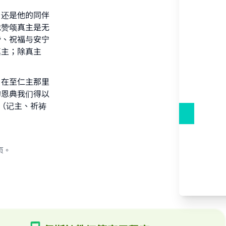
our
）还是他的同伴
地赞颂真主是无
赞、祝福与安宁
真主；除真主
he
，在至仁主那里
的恩典我们得以
林（记主、祈祷
页。