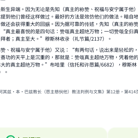
ke an impact on millions of lives with y
是新生异端。因为无论是先知（真主的称赞、祝福与安宁属于他
contribution today
述提到他们曾经这样做过。最好的方法是效仿他们的做法。暗自
样做还会获得重大的回赐。因为据可靠的传述，先知（真主的称
Your support is crucial for our mission.
：“真主最喜悦的是四句话：赞颂真主超绝万物；一切赞颂全归
拜者；真主至大。”穆斯林收录（礼节篇/2137）。
The Prophet (ﷺ) said:
A person who leads others to doing what is good will earn t
称赞、祝福与安宁属于他）又说：“有两句话，说出来是轻松的
same reward as those who do it."
在善功的天平上是沉重的，那就是：赞颂真主超绝万物，凭着他
(MUSLIM, 1893)
大的真主超绝万物。”布哈里（信托和许愿篇/6682），穆斯
4）。
Support IslamQA
阿其兹·本·巴兹教长（愿主慈悯他）教法判例与文集》第12册，第414