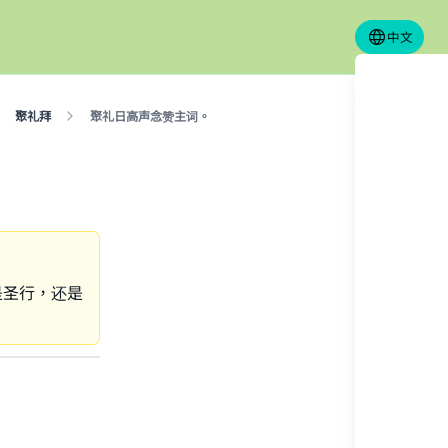
中文
聚礼拜
聚礼日高声念赞主词。
是圣行，还是