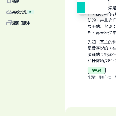
Ma
档案
无疑这种做法
离线浏览
新
们，都没有传
妨的，并且这
返回旧版本
属于他）曾说
外，再无应受崇
"
先知（真主的
是受喜悦的，
赞颂他；赞颂伟
和忏悔篇/269
聚礼拜
来源
:
《阿布杜·