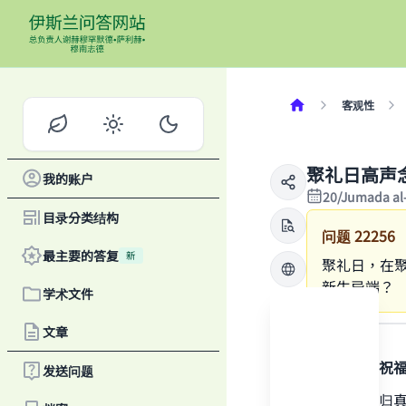
客观性
聚礼日高声
我的账户
20/Jumada al
目录分类结构
问题
22256
最主要的答复
新
聚礼日，在
新生异端？
学术文件
答案
文章
感谢真主，祝
发送问题
一切赞颂全归