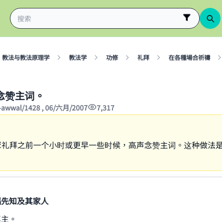
教法与教法原理学
教法学
功修
礼拜
在各種場合祈禱
念赞主词。
-awwal/1428 , 06/六月/2007
7,317
聚礼拜之前一个小时或更早一些时候，高声念赞主词。这种做法
福先知及其家人
真主。