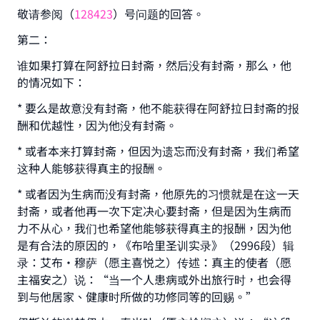
敬请参阅（
128423
）号问题的回答。
第二：
谁如果打算在阿舒拉日封斋，然后没有封斋，那么，他
的情况如下：
* 要么是故意没有封斋，他不能获得在阿舒拉日封斋的报
酬和优越性，因为他没有封斋。
* 或者本来打算封斋，但因为遗忘而没有封斋，我们希望
这种人能够获得真主的报酬。
* 或者因为生病而没有封斋，他原先的习惯就是在这一天
封斋，或者他再一次下定决心要封斋，但是因为生病而
力不从心，我们也希望他能够获得真主的报酬，因为他
是有合法的原因的，《布哈里圣训实录》（2996段）辑
录：艾布·穆萨（愿主喜悦之）传述：真主的使者（愿
主福安之）说：“当一个人患病或外出旅行时，也会得
到与他居家、健康时所做的功修同等的回赐。”