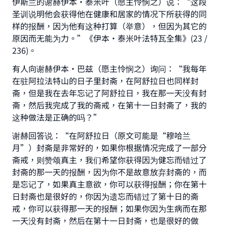
伊斯兰的谢赫伊本•泰米叶（愿主怜悯之）说：“这段
圣训说明他会获得他在健康和居家的情况下所获得的同
样的报酬，因为他有这种打算（举意），但因为其它的
原因而无能为力。”《伊本·泰米叶法特瓦全集》(23 /
236)。
有人向谢赫伊本•巴兹（愿主怜悯之）询问：“我每年
在驻阿拉法特山的日子里封斋，在阿舒拉日也同样封
斋，但是我在去年忘记了阿舒拉日，我在那一天没有封
斋，然后我完成了我的斋戒，在第十一日封斋了，我的
这种做法是正确的吗？”
谢赫回答说：“在阿舒拉日（原文可能是“穆哈兰
月”）封斋是非常好的，如果你根据情况完成了一部分
斋戒，则赞颂真主，我们希望你获得因为健忘而错过了
封斋的那一天的报酬，因为你不是故意放弃封斋的，而
是忘记了，如果真主意欲，你可以获得报酬；你在第十
日封斋也是很好的，你因为遗忘而错过了第十日的斋
Make an impact on millions of lives
戒，你可以获得那一天的报酬；如果你因为生病而在那
with your contribution today
一天没有封斋，然后在第十一日封斋，也是很好的做