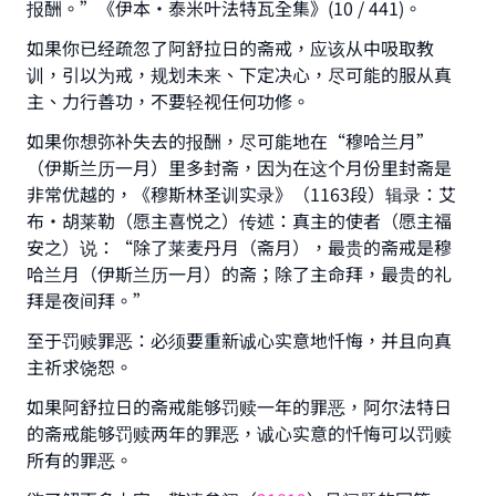
报酬。”《伊本•泰米叶法特瓦全集》(10 / 441)。
如果你已经疏忽了阿舒拉日的斋戒，应该从中吸取教
训，引以为戒，规划未来、下定决心，尽可能的服从真
主、力行善功，不要轻视任何功修。
如果你想弥补失去的报酬，尽可能地在“穆哈兰月”
（伊斯兰历一月）里多封斋，因为在这个月份里封斋是
非常优越的，《穆斯林圣训实录》（1163段）辑录：艾
布•胡莱勒（愿主喜悦之）传述：真主的使者（愿主福
安之）说：“除了莱麦丹月（斋月），最贵的斋戒是穆
哈兰月（伊斯兰历一月）的斋；除了主命拜，最贵的礼
拜是夜间拜。”
至于罚赎罪恶：必须要重新诚心实意地忏悔，并且向真
主祈求饶恕。
如果阿舒拉日的斋戒能够罚赎一年的罪恶，阿尔法特日
的斋戒能够罚赎两年的罪恶，诚心实意的忏悔可以罚赎
所有的罪恶。