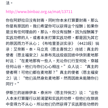
法。
Your support is crucial for our mission.
http://www.binbaz.org.sa/mat/13711
The Prophet (ﷺ) said:
你在阿舒拉日没有封斋，同时你本来打算要封斋，那么
"A person who leads others to doing what is
你是有原因的，我们希望你可以获得这个报酬；如果你
good will earn the same reward as those who
是没有任何理由的，那么，你没有报酬，因为报酬属于
do it."
实践功修的人，或者本来打算实践功修，都是因为其它
(MUSLIM, 1893)
的原因而力不从心；《布哈里圣训实录》（4423段）辑
录：艾奈斯·本·马立克（愿主喜悦之）传述：真主的
使者（愿主福安之）从泰布克战役返回途中快到麦地那
Support IslamQA
时说：“在麦地那有一些人，无论你们行至何处，穿越
任何山谷，他们与你们心心相连。”众人说：“真主的
使者啊！可他们都在麦地那？”真主的使者（愿主福安
之）说：“他们虽然身处麦地那，然而因故未能随你们
同行。”
伊斯兰的谢赫伊本•泰米叶（愿主怜悯之）说：“这些
人本来打算履行以前渴望和实践的功修，但他们在旅途
中变得力不从心，所以他们仍然获得了实践那些功修的