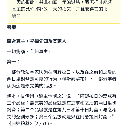
一天的报酬，并且罚赎一年的过错，我怎样才能凭
真主的允许弥补这一天的损失、并且获得它的报
酬？
答案
感谢真主，祝福先知及其家人
一切赞颂，全归真主。
第一：
一部分教法学家认为在阿舒拉日、以及在之前和之后的
两日里封斋是可嘉的行为（穆斯泰罕布），一部分学者
认为这是最完美的品级。
伊本•甘伊姆（愿主怜悯之）说：“阿舒拉日的斋戒有
三个品级：最完美的品级就是在之前和之后的两日里也
封斋；第二个品级就是在第九日和第十日封斋，与之相
关的圣训最多；第三个品级就是只在阿舒拉日封斋。”
《归途粮秣》(2 / 76)。