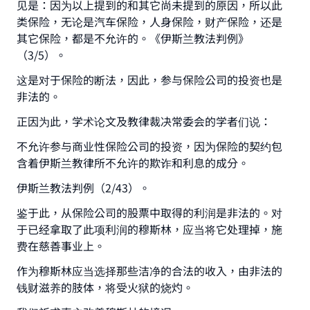
见是：因为以上提到的和其它尚未提到的原因，所以此
类保险，无论是汽车保险，人身保险，财产保险，还是
其它保险，都是不允许的。《伊斯兰教法判例》
（3/5）。
这是对于保险的断法，因此，参与保险公司的投资也是
非法的。
Make an impact on millions of lives
正因为此，学术论文及教律裁决常委会的学者们说：
with your contribution today
不允许参与商业性保险公司的投资，因为保险的契约包
含着伊斯兰教律所不允许的欺诈和利息的成分。
Your support is crucial for our mission.
The Prophet (ﷺ) said:
伊斯兰教法判例（2/43）。
"A person who leads others to doing what is
鉴于此，从保险公司的股票中取得的利润是非法的。对
good will earn the same reward as those who
于已经拿取了此项利润的穆斯林，应当将它处理掉，施
do it."
费在慈善事业上。
(MUSLIM, 1893)
作为穆斯林应当选择那些洁净的合法的收入，由非法的
钱财滋养的肢体，将受火狱的烧灼。
Support IslamQA