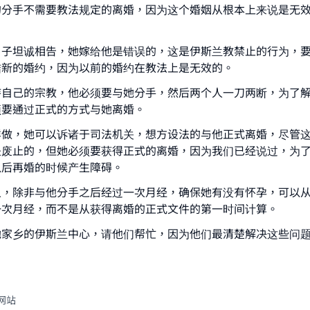
的分手不需要教法规定的离婚，因为这个婚姻从根本上来说是无
same reward as those who do it."
(MUSLIM, 1893)
男子坦诚相告，她嫁给他是错误的，这是伊斯兰教禁止的行为，
结新的婚约，因为以前的婚约在教法上是无效的。
Support IslamQA
持自己的宗教，他必须要与她分手，然后两个人一刀两断，为了
须要通过正式的方式与她离婚。
样做，她可以诉诸于司法机关，想方设法的与他正式离婚，尽管
是废止的，但她必须要获得正式的离婚，因为我们已经说过，为
以后再婚的时候产生障碍。
人，除非与他分手之后经过一次月经，确保她有没有怀孕，可以
一次月经，而不是从获得离婚的正式文件的第一时间计算。
她家乡的伊斯兰中心，请他们帮忙，因为他们最清楚解决这些问
网站