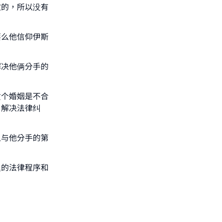
效的，所以没有
要么他信仰伊斯
解决他俩分手的
这个婚姻是不合
了解决法律纠
从与他分手的第
题的法律程序和