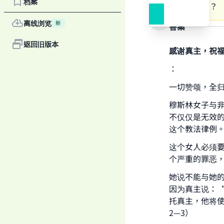
档案
这个问题？
离线浏览
新
答案
返回旧版本
感谢真主，祝
：
一切赞颂，全
穆斯林女子与
不仅仅是无效
这个教法律例
这个女人必须
Ma
个严重的罪恶
她说不能与她
因为真主说：
托真主，他将使
2—3）
"