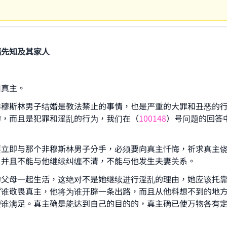
福先知及其家人
归真主。
非穆斯林男子结婚是教法禁止的事情，也是严重的大罪和丑恶的
的，而且是犯罪和淫乱的行为，我们在（
100148
）号问题的回答
。
要立即与那个非穆斯林男子分手，必须要向真主忏悔，祈求真主
ke an impact on millions of lives with y
，并且不能与他继续纠缠不清，不能与他发生夫妻关系。
contribution today
的父母一起生活，这绝对不是她继续进行淫乱的理由，她应该托
“谁敬畏真主，他将为谁开辟一条出路，而且从他料想不到的地
Your support is crucial for our mission.
谁满足。真主确是能达到自己的目的的，真主确已使万物各有定
The Prophet (ﷺ) said:
A person who leads others to doing what is good will earn t