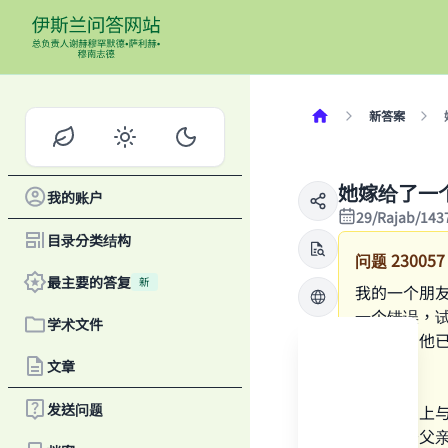
新答案
她嫁给了一
我的账户
29/Rajab/143
目录分类结构
问题
230057
最主要的答复
新
我的一个朋
一个错误，
学术文件
下孩子，他
怎么做？
文章
发送问题
她不能马上
能求助于父