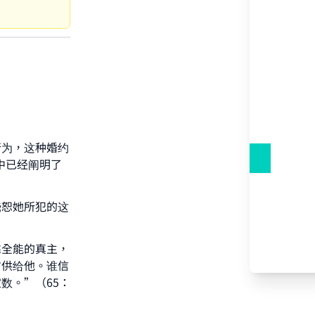
行为，这种婚约
中已经阐明了
饶恕她所犯的这
our
靠全能的真主，
方供给他。谁信
数。”（65：
he