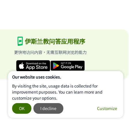
伊斯兰教问答应用程序
更快地访问内容，无需互联网浏览的能力
Our website uses cookies.
By visiting the site, usage data is collected for
improvement purposes. You can learn more and
customize your options.
OK
I decline
Customize