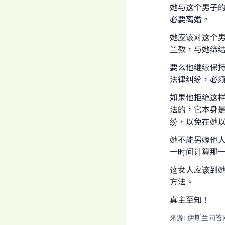
她与这个男子
必要离婚。
她应该对这个
兰教，与她缔
要么他继续保
法律纠纷，必
如果他拒绝这
法的，它本身
纷，以免在她
她不能另嫁他
一时间计算那
这女人应该到
方法。
真主至知！
来源
:
伊斯兰问答