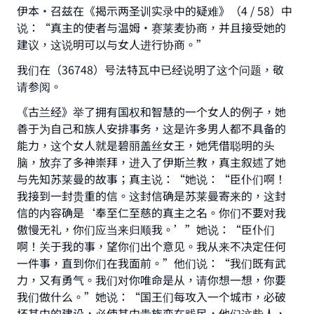
伊本•召兹在《揭示两圣训实录中的疑难》（4 / 58）中
说：“真主的使者与温姆•赛莱麦协商，并且接受她的
建议，这说明可以与女人进行协商。”
我们在（36748）号法特瓦中已经说明了这个问题，敬
请参阅。
《古兰经》举了拥有国权和智慧的一个女人的例子，她
善于为自己和族人安排事务，这是许多男人都不具备的
能力，这个女人就是碧丽盖丝女王，她凭借聪明的头
脑，放弃了多神崇拜，进入了伊斯兰教，真主叙述了她
与先知苏莱曼的故事；真主说：“她说：“臣仆们啊！
我接到一封贵重的信。这封信确是苏莱曼寄来的，这封
信的内容确是‘奉至仁至慈的真主之名。你们不要对我
傲慢无礼，你们应当来归顺我。’”她说：“臣仆们
啊！关于我的事，望你们出个意见。我从来不决定任何
一件事，直到你们在我面前。”他们说：“我们既有武
力，又有勇气。我们对你唯命是从，请你想一想，你要
我们做什么。”她说：“国王们每攻入一个城市，必破
坏其中的建设，必使其中贵族变在贱民，他们这些人，