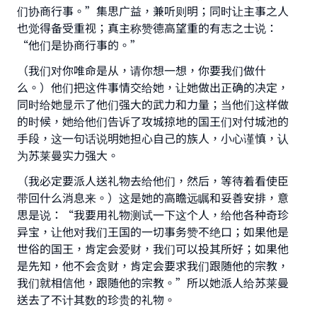
们协商行事。”集思广益，兼听则明；同时让主事之人
也觉得备受重视；真主称赞德高望重的有志之士说：
“他们是协商行事的。”
（我们对你唯命是从，请你想一想，你要我们做什
么。）他们把这件事情交给她，让她做出正确的决定，
Make an impact on millions of lives
同时给她显示了他们强大的武力和力量；当他们这样做
with your contribution today
的时候，她给他们告诉了攻城掠地的国王们对付城池的
手段，这一句话说明她担心自己的族人，小心谨慎，认
Your support is crucial for our mission.
为苏莱曼实力强大。
The Prophet (ﷺ) said:
（我必定要派人送礼物去给他们，然后，等待着看使臣
"A person who leads others to doing what is
带回什么消息来。）这是她的高瞻远瞩和妥善安排，意
good will earn the same reward as those who
思是说：“我要用礼物测试一下这个人，给他各种奇珍
do it."
异宝，让他对我们王国的一切事务赞不绝口；如果他是
(MUSLIM, 1893)
世俗的国王，肯定会爱财，我们可以投其所好；如果他
是先知，他不会贪财，肯定会要求我们跟随他的宗教，
我们就相信他，跟随他的宗教。”所以她派人给苏莱曼
Support IslamQA
送去了不计其数的珍贵的礼物。