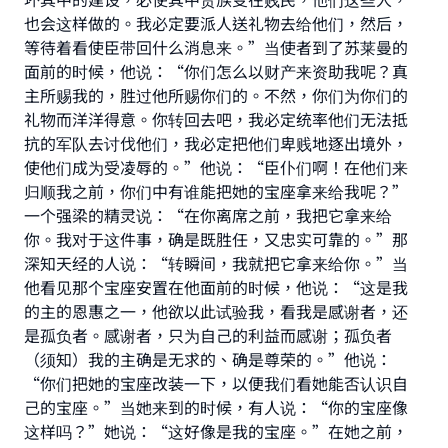
也会这样做的。我必定要派人送礼物去给他们，然后，
等待着看使臣带回什么消息来。”当使者到了苏莱曼的
面前的时候，他说：“你们怎么以财产来资助我呢？真
主所赐我的，胜过他所赐你们的。不然，你们为你们的
礼物而洋洋得意。你转回去吧，我必定统率他们无法抵
抗的军队去讨伐他们，我必定把他们卑贱地逐出境外，
使他们成为受凌辱的。”他说：“臣仆们啊！在他们来
归顺我之前，你们中有谁能把她的宝座拿来给我呢？”
一个强梁的精灵说：“在你离席之前，我把它拿来给
你。我对于这件事，确是既胜任，又忠实可靠的。”那
深知天经的人说：“转瞬间，我就把它拿来给你。”当
他看见那个宝座安置在他面前的时候，他说：“这是我
的主的恩惠之一，他欲以此试验我，看我是感谢者，还
是孤负者。感谢者，只为自己的利益而感谢；孤负者
（须知）我的主确是无求的、确是尊荣的。”他说：
“你们把她的宝座改装一下，以便我们看她能否认识自
己的宝座。”当她来到的时候，有人说：“你的宝座像
这样吗？”她说：“这好像是我的宝座。”在她之前，