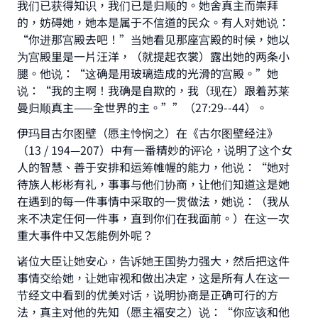
我们已获得知识，我们已是归顺的。她舍真主而崇拜
的，妨碍她，她本是属于不信道的民众。有人对她说：
“你进那宫殿去吧！”当她看见那座宫殿的时候，她以
为宫殿里是一片汪洋，（就提起衣裳）露出她的两条小
腿。他说：“这确是用玻璃造成的光滑的宫殿。”她
说：“我的主啊！我确是自欺的，我（现在）跟着苏莱
曼归顺真主——全世界的主。””（27:29--44）。
伊玛目古尔图壁（愿主怜悯之）在《古尔图壁经注》
（13 / 194—207）中有一番精妙的评论，说明了这个女
人的智慧、善于安排和运筹帷幄的能力，他说：“她对
待族人彬彬有礼，事事与他们协商，让他们知道这是她
在遇到的每一件事情中采取的一贯做法，她说：（我从
来不决定任何一件事，直到你们在我面前。）在这一次
重大事件中又怎能例外呢？
诸位大臣让她安心，告诉她王国势力强大，然后把这件
事情交给她，让她审视和做出决定，这是所有人在这一
节经文中看到的优美对话，说明协商是正确可行的方
法，真主对他的先知（愿主福安之）说：“你应该和他