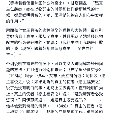
（等待着看使臣带回什么消息来），甘塔德说：“愿真
主仁慈她，她在以物配主的时候和信仰伊斯兰教的时
候，都是聪明机智的，她非常清楚礼物在人们心中发挥
的作用。”
碧丽盖丝女王具备的这种健全的理性和大智慧，最终引
导她信仰了真主，服从了真主，并且承认了她曾经以物
配主的行为是丑陋的，她说：（我的主啊！我确是自欺
的，我（现在）跟着苏莱曼归顺真主——全世界的
主。）。
圣训说明在需要的情况下，可以向女人询问解决疑难问
题的方法，并且进行讨论和求证；《布哈里圣训实录》
（103段）辑录：伊本·艾布·麦立凯传述：阿伊莎（愿
主喜悦之）说：如果她听到真主的使者（愿主福安之）
说了她没有明白的事，她马上回去再问，直到她明白为
止。真主的使者（愿主福安之）说：“遭受清算者必受
惩罚。”阿伊莎问道：“难道真主没有说吗？‘……，
他将会受到简易的清算。’（84:8）”真主的使者（愿
主福安之）回答说：“那指的只是呈现工作；但是谁如