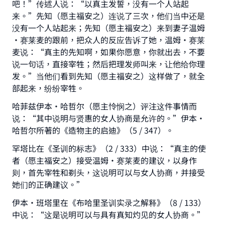
吧！”传述人说：“以真主发誓，没有一个人站起
来。”先知（愿主福安之）连说了三次，他们当中还是
没有一个人站起来；先知（愿主福安之）来到妻子温姆
·赛莱麦的跟前，把众人的反应告诉了她，温姆·赛莱
麦说：“真主的先知啊，如果你愿意，你就出去，不要
说一句话，直接宰牲；然后把理发师叫来，让他给你理
发。”当他们看到先知（愿主福安之）这样做了，就全
部起来，纷纷宰牲。
哈菲兹伊本•哈哲尔（愿主怜悯之）评注这件事情而
说：“其中说明与贤惠的女人协商是允许的。”伊本•
哈哲尔所著的《造物主的启迪》（5 / 347）。
罕塔比在《圣训的标志》（2 / 333）中说：“真主的使
者（愿主福安之）接受温姆·赛莱麦的建议，以身作
则，首先宰牲和剃头，这说明可以与女人协商，并接受
她们的正确建议。”
伊本·班塔里在《布哈里圣训实录之解释》（8 / 133）
中说：“这是说明可以与具有真知灼见的女人协商。”