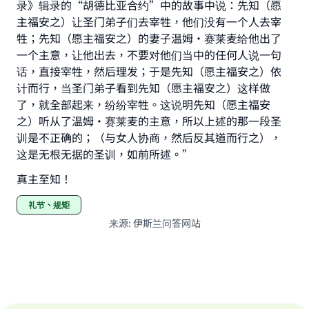
录》辑录的“胡德比亚合约”中的故事中说：先知（愿
主福安之）让圣门弟子们去宰牲，他们没有一个人去宰
牲；先知（愿主福安之）的妻子温姆•赛莱麦给他出了
一个主意，让他出去，不要对他们当中的任何人说一句
话，直接宰牲，然后理发；于是先知（愿主福安之）依
计而行，当圣门弟子看到先知（愿主福安之）这样做
了，就全部起来，纷纷宰牲。这说明先知（愿主福安
之）听从了温姆·赛莱麦的主意，所以上述的那一段圣
训是不正确的；（与女人协商，然后反其道而行之），
这是无根无据的圣训，如前所述。”
真主至知！
礼节、规矩
来源
:
伊斯兰问答网站