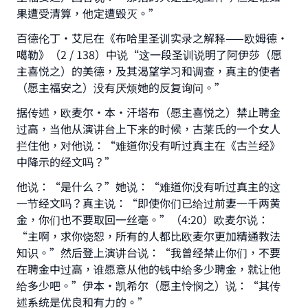
果遭受清算，他定遭毁灭。”
百德伦丁·艾尼在《布哈里圣训实录之解释——欧姆德·
噶勒》（2 / 138）中说“这一段圣训说明了阿伊莎（愿
主喜悦之）的美德，及其渴望学习和调查，真主的使者
（愿主福安之）没有厌烦她的反复询问。”
据传述，欧麦尔·本·汗塔布（愿主喜悦之）禁止聘金
过高，当他从演讲台上下来的时候，古莱氏的一个女人
拦住他，对他说：“难道你没有听过真主在《古兰经》
中降示的经文吗？”
他说：“是什么？”她说：“难道你没有听过真主的这
一节经文吗？真主说：“即使你们已给过前妻一千两黄
金，你们也不要取回一丝毫。”（4:20）欧麦尔说：
“主啊，求你饶恕，所有的人都比欧麦尔更加精通教法
知识。”然后登上演讲台说：“我曾经禁止你们，不要
在聘金中过高，谁愿意从他的钱中给多少聘金，就让他
给多少吧。”伊本·凯希尔（愿主怜悯之）说：“其传
述系统是优良和有力的。”