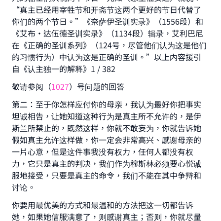
“真主已经用宰牲节和开斋节这两个更好的节日代替了
你们的两个节日。”《奈萨伊圣训实录》（1556段）和
Make an impact on millions of lives
《艾布•达伍德圣训实录》（1134段）辑录，艾利巴尼
在《正确的圣训系列》（124号，尽管他们认为这是他们
with your contribution today
的习惯行为）中认为这是正确的圣训。”以上内容援引
自《认主独一的解释》1 / 382
Your support is crucial for our mission.
敬请参阅（
1027
）号问题的回答
The Prophet (ﷺ) said:
"A person who leads others to doing what is
第二：至于你怎样应付你的母亲，我认为最好你把事实
good will earn the same reward as those who
坦诚相告，让她知道这种行为是真主所不允许的，是伊
do it."
斯兰所禁止的，既然这样，你就不敢妄为，你就告诉她
(MUSLIM, 1893)
假如真主允许这样做，你一定会非常高兴、感谢母亲的
一片心意，但是这件事我没有权力，任何人都没有权
力，它只是真主的判决，我们作为穆斯林必须要心悦诚
服地接受，只要是真主的命令，我们不能在其中争辩和
Support IslamQA
讨论。
你要用最优美的方式和最温和的方法把这一切都告诉
她，如果她信服满意了，则感谢真主；否则，你就尽量