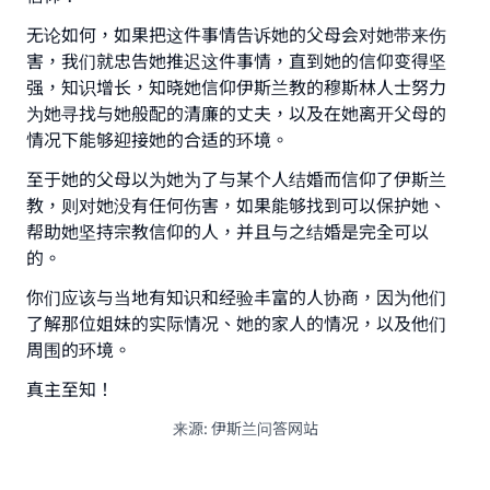
with your contribution today
无论如何，如果把这件事情告诉她的父母会对她带来伤
Your support is crucial for our mission.
害，我们就忠告她推迟这件事情，直到她的信仰变得坚
强，知识增长，知晓她信仰伊斯兰教的穆斯林人士努力
The Prophet (ﷺ) said:
为她寻找与她般配的清廉的丈夫，以及在她离开父母的
"A person who leads others to doing what is
情况下能够迎接她的合适的环境。
good will earn the same reward as those who do
it."
至于她的父母以为她为了与某个人结婚而信仰了伊斯兰
教，则对她没有任何伤害，如果能够找到可以保护她、
(MUSLIM, 1893)
帮助她坚持宗教信仰的人，并且与之结婚是完全可以
的。
Support IslamQA
你们应该与当地有知识和经验丰富的人协商，因为他们
了解那位姐妹的实际情况、她的家人的情况，以及他们
周围的环境。
真主至知！
来源
:
伊斯兰问答网站