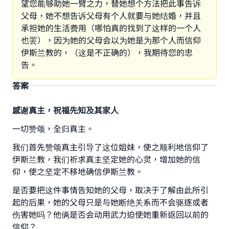
望您能够助她一臂之力，替她想个方法把此事告诉
父母，她不想告诉父母有个人就要与她结婚，并且
承担她的生活费用（哪怕真的找到了这样的一个人
也罢），因为她的父母会以为她是为那个人而信仰
伊斯兰教的，（这是不正确的），我期待您的忠
告。
答案
感谢真主，祝福先知及其家人
一切赞颂，全归真主。
我们首先赞颂真主引导了这位姐妹，使之顺利地信仰了
伊斯兰教，我们祈求真主坚定她的心灵，增加她的信
仰，使之坚定不移地确信伊斯兰教。
是否要把这件事情告知她的父母，取决于了解由此所引
起的后果，她的父母只是与她断绝关系而不会驱逐或者
Make an impact on millions of lives
伤害她吗？他俩是否会动用武力迫使她重新返回以前的
信仰？