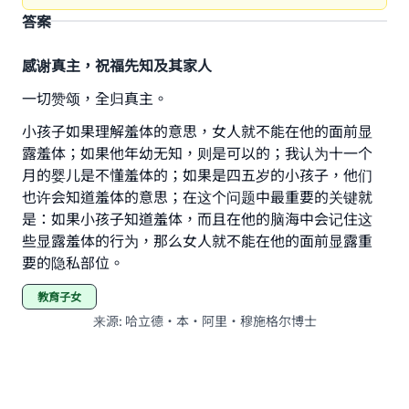
答案
感谢真主，祝福先知及其家人
一切赞颂，全归真主。
Make an impact on millions of lives
小孩子如果理解羞体的意思，女人就不能在他的面前显
露羞体；如果他年幼无知，则是可以的；我认为十一个
with your contribution today
月的婴儿是不懂羞体的；如果是四五岁的小孩子，他们
也许会知道羞体的意思；在这个问题中最重要的关键就
Your support is crucial for our mission.
是：如果小孩子知道羞体，而且在他的脑海中会记住这
The Prophet (ﷺ) said:
些显露羞体的行为，那么女人就不能在他的面前显露重
"A person who leads others to doing what is
要的隐私部位。
good will earn the same reward as those who
do it."
教育子女
来源
:
哈立德•本•阿里•穆施格尔博士
(MUSLIM, 1893)
Support IslamQA