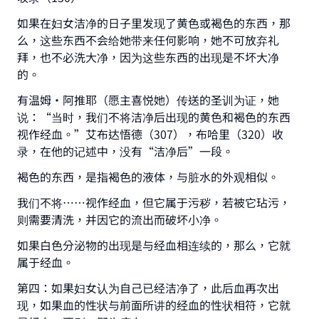
如果在妇女洁净的日子里发现了黄色或褐色的东西，那
么，这些东西不会给她带来任何影响，她不可放弃礼
拜，也不必洗大净，因为这些东西的出现是不坏大净
的。
有温姆·阿推耶（愿主喜悦她）传送的圣训为证，她
说：“当时，我们不将洁净后出现的黄色和褐色的东西
视作经血。”艾布达悟德（307），布哈里（320）收
录，在他的记述中，没有“洁净后”一段。
褐色的东西，是指褐色的液体，与脏水的外观相似。
我们不将……视作经血，但它属于污秽，若被它玷污，
则需要清洗，并因它的流出而破坏小净。
如果白色分泌物的出现是与经血相连续的，那么，它就
属于经血。
第四：如果妇女认为自己已经洁净了，此后血再次出
现，如果血的性状与前面所讲的经血的性状相符，它就