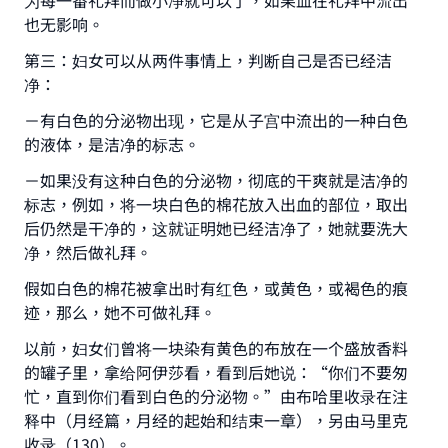
为每一番礼拜而做小净就可以了，如果血在礼拜中流出
也无影响。
第三：妇女可以从两件事情上，判断自己是否已经洁
净：
－有白色的分泌物出现，它是从子宫中流出的一种白色
的液体，是洁净的标志。
Make an impact on millions of lives
－如果没有这种白色的分泌物，彻底的干爽就是洁净的
with your contribution today
标志，例如，将一块白色的棉花放入出血的部位，取出
Your support is crucial for our mission.
后仍然是干净的，这就证明她已经洁净了，她就要洗大
净，然后做礼拜。
The Prophet (ﷺ) said:
"A person who leads others to doing what is
假如白色的棉花被拿出时有红色，或黄色，或褐色的痕
good will earn the same reward as those who
迹，那么，她不可做礼拜。
do it."
以前，妇女们曾将一块染有黄色的布放在一个盛放香料
(MUSLIM, 1893)
的罐子里，拿给阿伊莎看，看到后她说：“你们不要匆
忙，直到你们看到白色的分泌物。”由布哈里收录在注
释中（月经篇，月经的起始和结束一章），另由马里克
Support IslamQA
收录（130）。