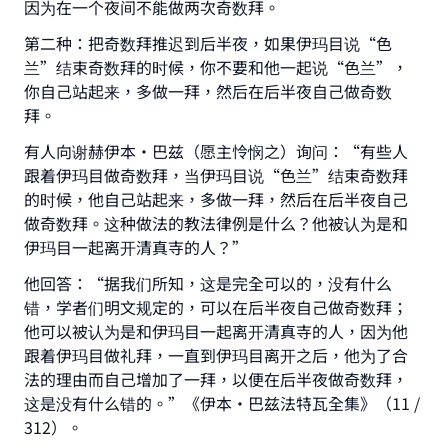
因为在一个夜间不能做两次奇数拜。
第二种：把奇数拜推迟到后半夜，如果伊玛目说“色
兰”结束奇数拜的时候，你不要和他一起说“色兰”，
你自己站起来，多做一拜，然后在后半夜自己做奇数
拜。
有人向谢赫伊本·巴兹（愿主怜悯之）询问：“有些人
跟着伊玛目做奇数拜，当伊玛目说“色兰”结束奇数拜
的时候，他自己站起来，多做一拜，然后在后半夜自己
做奇数拜。这种做法的教法律例是什么？他被认为是和
伊玛目一起离开清真寺的人？”
他回答：“据我们所知，这是完全可以的，没有什么
Make an impact on millions of lives
错，学者们明文规定的，可以在后半夜自己做奇数拜；
with your contribution today
他可以被认为是和伊玛目一起离开清真寺的人，因为他
跟着伊玛目做礼拜，一直到伊玛目离开之后，他为了合
Your support is crucial for our mission.
法的理由而自己增加了一拜，以便在后半夜做奇数拜，
The Prophet (ﷺ) said:
这是没有什么错的。”《伊本·巴兹法特瓦全集》（11 /
"A person who leads others to doing what is
312）。
good will earn the same reward as those who