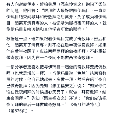
有人向谢赫伊本·哲柏莱尼（愿主怜悯之）询问了类似
do it."
的问题，他回答：“跟拜的人最好跟随伊玛目，一直到
(MUSLIM, 1893)
伊玛目结束间歇拜和奇数拜之后离开，为了成为和伊玛
目一起离开清真寺的人，被记录为履行夜间拜的人，就
像伊玛目艾哈迈德和其他学者所做的那样。”
Support IslamQA
根据这一点，谁如果跟着伊玛目完成了奇数拜，然后和
他一起离开了清真寺，则不必在后半夜做奇数拜，如果
他在后半夜醒了，应该两拜两拜的做夜间拜，不必重新
做奇数拜，因为在一个夜间不能做两次奇数拜。
一部分学者更喜欢把与伊玛目一起做的奇数拜变成偶数
拜（也就是增加一拜），当伊玛目说“色兰”结束奇数
拜的时候，他自己站起来，多做一拜，然后在后半夜自
己做奇数拜；因为先知（愿主福安之）说：“如果你们
谁在做夜间拜的时候担心天亮了，就做一拜奇数拜，结
束夜间拜。”先知（愿主福安之）还说：“你们应该把
夜间拜的最后一拜做成奇数拜。”《斋月的法特瓦》
（第826页）。