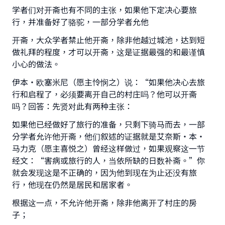
学者们对开斋也有不同的主张，如果他下定决心要旅
行，并准备好了骆驼，一部分学者允他
开斋，大众学者禁止他开斋，除非他越过城池，达到短
做礼拜的程度，才可以开斋，这是证据最强的和最谨慎
小心的做法。
伊本·欧塞米尼（愿主怜悯之）说：“如果他决心去旅
行和启程了，必须要离开自己的村庄吗？他可以开斋
吗？回答：先贤对此有两种主张：
如果他已经做好了旅行的准备，只剩下骑马而去，一部
分学者允许他开斋，他们叙述的证据就是艾奈斯·本·
马力克（愿主喜悦之）曾经这样做过，如果观察这一节
经文：“害病或旅行的人，当依所缺的日数补斋。”你
就会发现这是不正确的，因为他到现在为止还没有旅
行，他现在仍然是居民和居家者。
根据这一点，不允许他开斋，除非他离开了村庄的房
子；