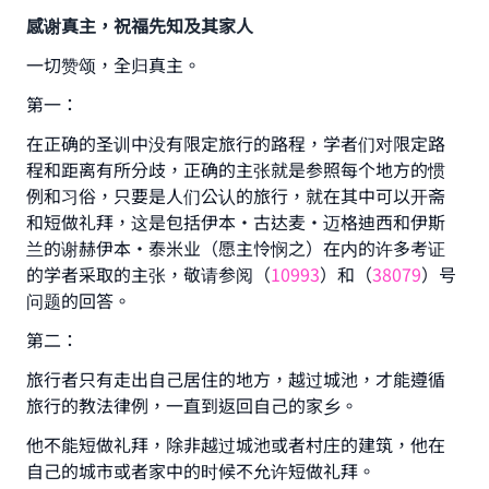
感谢真主，祝福先知及其家人
一切赞颂，全归真主。
第一：
在正确的圣训中没有限定旅行的路程，学者们对限定路
程和距离有所分歧，正确的主张就是参照每个地方的惯
例和习俗，只要是人们公认的旅行，就在其中可以开斋
和短做礼拜，这是包括伊本·古达麦·迈格迪西和伊斯
兰的谢赫伊本·泰米业（愿主怜悯之）在内的许多考证
的学者采取的主张，敬请参阅（
10993
）和（
38079
）号
问题的回答。
第二：
旅行者只有走出自己居住的地方，越过城池，才能遵循
旅行的教法律例，一直到返回自己的家乡。
他不能短做礼拜，除非越过城池或者村庄的建筑，他在
自己的城市或者家中的时候不允许短做礼拜。