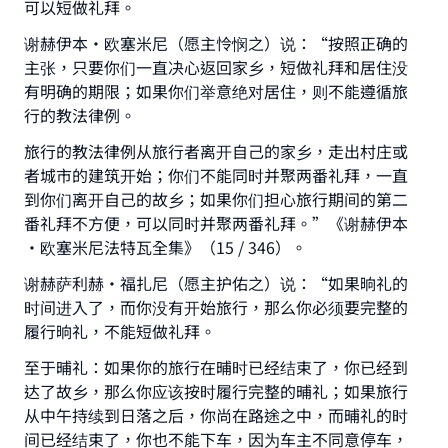
可以短做礼拜。
谢赫伊本·欧塞米尼（愿主怜悯之）说：“按照正确的
主张，只要你们一直决心返回家乡，短做礼拜和居住没
有明确的期限；如果你们举意绝对居住，则不能遵循旅
行的教法律例。
旅行的教法律例从旅行者离开自己的家乡，走出村庄或
者城市的建筑开始；你们不能同时并聚两番礼拜，一直
到你们离开自己的故乡；如果你们担心旅行期间的第二
番礼拜不方便，可以同时并聚两番礼拜。”《谢赫伊本
•欧塞米尼法特瓦全集》（15 / 346）。
谢赫萨利赫·福扎尼（愿主护佑之）说：“如果晌礼的
时间进入了，而你没有开始旅行，那么你必须要完整的
履行晌礼，不能短做礼拜。
至于晡礼：如果你的旅行在晡时已经结束了，你已经到
达了故乡，那么你应该按时履行完整的晡礼；如果旅行
从中午持续到日落之后，你尚在路途之中，而晡礼的时
间已经结束了，你也不能下车，因为车主不同意停车，