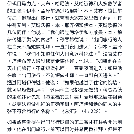
伊玛目马力克、艾布·哈尼法、艾哈迈德和大多数学者
的主张；伊本·孟泽尔通过哈里斯·本·艾布·拉比尔
传述：他想出门旅行，就带着大家在家里做了两拜，其
中有艾利·艾斯沃德·本·耶齐德和伊本·麦斯欧德的
几位同伴，他说：“我们通过阿塔伊和苏莱曼·本·穆
Make an impact on millions of lives
萨传述了类似的内容”；穆贾希德说：“出门旅行的人
在白天不能短做礼拜，一直到夜间进入”；伊本·孟泽
with your contribution today
尔说：“我们不知道任何人同意这种说法。”法官艾布
·塔伊布等人通过穆贾希德传述：他说：“如果他在白
Your support is crucial for our mission.
天出门旅行，不能短做礼拜，一直到夜间进入；如果他
The Prophet (ﷺ) said:
在晚上出门旅行，不能短做礼拜，一直到白天进入。”
"A person who leads others to doing what is
通过阿塔伊传述：他说：“如果他越过了住宅的院墙，
good will earn the same reward as those who
就可以短做礼拜；”这两种主张都是无效的，穆贾希德
do it."
的主张违背先知（愿主福安之）离开麦地那之后在祖勒
(MUSLIM, 1893)
·胡莱法短做礼拜的正确圣训，阿塔伊和他的同人的主
张不符合旅行的名称。”《总汇》（4 / 228）。
如果旅客觉得在出门旅行期间的第二番礼拜将会非常困
Support IslamQA
难，他在出门旅行之前可以同时并聚两番礼拜，但是不