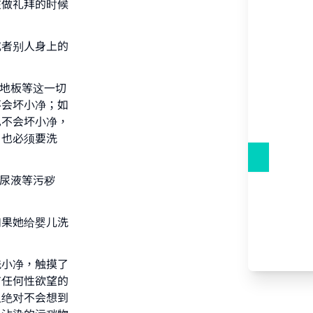
在做礼拜的时候
或者别人身上的
室地板等这一切
不会坏小净；如
our
也不会坏小净，
，也必须要洗
和尿液等污秽
he
如果她给婴儿洗
洗小净，触摸了
有任何性欲望的
人绝对不会想到