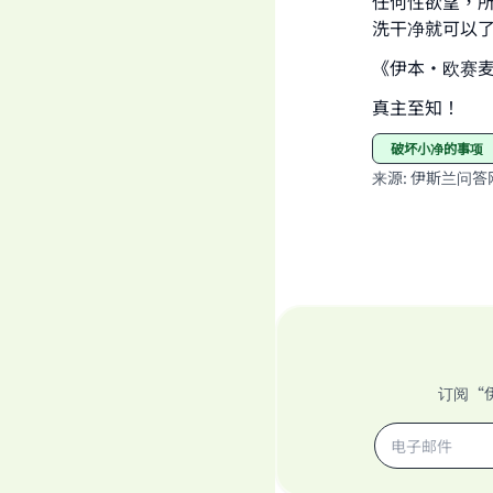
任何性欲望，
洗干净就可以
《伊本•欧赛麦尼法
真主至知！
破坏小净的事项
来源
:
伊斯兰问答
订阅“