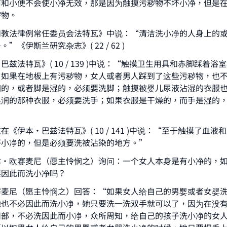
布和小便不会使小净无效，那是因为触摸污秽物不坏小净，但是
秽物。
和教法律例常任委员会法特瓦》中说：“清洁洗小净的人身上的
”《伊斯兰研究杂志》( 22 / 62 )
兹法特瓦》( 10 / 139 )中说：“触摸卫生用具和赤脚踩着浴
；如果在地板上有污秽物，女人或者男人踩到了这些污秽物，也
ke an impact on millions of lives with y
润的，或者脚是湿的，必须要洗脚；触摸被婴儿尿液沾湿的衣服
contribution today
湿润的那种衣服，必须要洗手；如果衣服是干燥的，而手是湿的
Your support is crucial for our mission.
《伊本•巴兹法特瓦》( 10 / 141 )中说：“至于触摸了血液
坏小净的，但是必须要洗被沾染的地方。”
The Prophet (ﷺ) said:
A person who leads others to doing what is good will earn t
本•欧赛麦尼（愿主怜悯之）询问：一个女人本身是有小净的，
same reward as those who do it."
要因此而洗小净吗？
(MUSLIM, 1893)
赛麦尼（愿主怜悯之）回答：“如果女人给自己的男婴或者女婴
她也不必因此而洗小净，她只要洗一洗双手就可以了，因为在没
阴部，不必洗因此而小净，众所周知，给自己的孩子洗小净的女
Support IslamQA