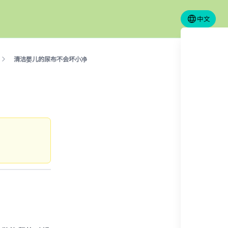
中文
清洁婴儿的尿布不会坏小净