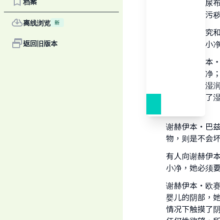
档案
清洁婴儿的尿
必须要洗掉污
离线浏览
新
在《学术研究
污秽物不坏小净。
返回旧版本
在《谢赫伊本•巴
都不会坏小净
Ma
果污秽物是湿
谁如果触摸了
手。”
谢赫伊本•巴兹在
物，则是不会
"
有人向谢赫伊
小净，她必须
谢赫伊本•欧
婴儿的阴部，
情况下触摸了