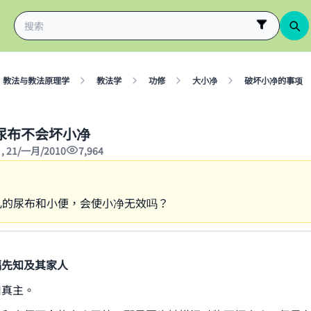
教法与教法原理学
教法学
功修
大小净
破坏小净的事项
尿布不会坏小净
1 , 21/一月/2010
7,964
儿的尿布和小便，会使小净无效吗？
福先知及其家人
归真主。