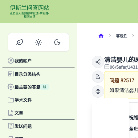
客观性
清洁婴儿的
我的账户
06/Safar/143
目录分类结构
问题
82517
最主要的答复
新
如果清洁婴
学术文件
答案
文章
感谢真主，祝
发送问题
一切赞颂，全