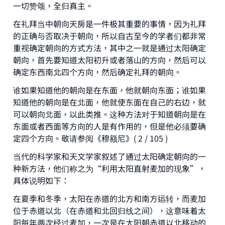
一切赞颂，全归真主。
在礼拜当中朝向天房是一件极其重要的事情，因为礼拜
的正确与否取决于朝向，所以自古至今的学者们都非常
重视确定朝向的方式方法，其中之一就是通过太阳确定
朝向，首先要知道太阳初升或者落山的方向，然后可以
确定东西南北四个方向，然后确定礼拜的朝向。
谁如果知道他的朝向是在东面，他就朝向东面；谁如果
知道他的朝向是在北面，他就使东面在自己的右边，就
可以朝向北面，以此类推。这种方法对于知道朝向是在
东面或者西面等方向的人是有作用的，但是他必须要确
定四个方向。敬请参阅《穆额尼》( 2 / 105 )
当代的科学家和天文学家叙述了通过太阳确定朝向的一
种新方法，他们称之为“利用太阳直射麦加的现象”，
具体说明如下：
在夏季和冬季，太阳在赤道的北方和南方运转，而麦加
Make an impact on millions of lives
位于赤道以北（在赤道和北回归线之间），这意味着太
阳每年两次经过麦加，一次是在太阳朝赤道以北移动的