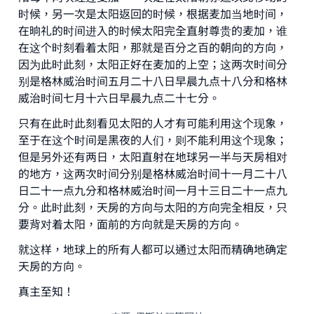
with your contribution today
时候，另一次是太阳返回的时候，根据麦加当地时间，
在晌礼的时间进入的时候太阳完全直射尊贵的麦加，谁
Your support is crucial for our mission.
在这个时刻看着太阳，那就是百分之百的朝向的方向，
The Prophet (ﷺ) said:
因为此时此刻，太阳正好在麦加的上空；这两次时间分
"A person who leads others to doing what is
别是格林威治时间五月二十八日早晨九点十八分和格林
good will earn the same reward as those who
威治时间七月十六日早晨九点二十七分。
do it."
只有在此时此刻看见太阳的人才有可能利用这个现象，
(MUSLIM, 1893)
至于在这个时间是黑夜的人们，则不能利用这个现象；
但是另外还有两日，太阳直射在地球另一半与天房相对
的地方，这两次时间分别是格林威治时间十一月二十八
Support IslamQA
日二十一点九分和格林威治时间一月十三日二十一点九
分。此时此刻，天房的方向与太阳的方向完全相反，只
要背对着太阳，面前的方向就是天房的方向。
就这样，地球上的所有人都可以通过太阳而精确地确定
天房的方向。
真主至知！